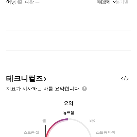
어닝
해단위
더보기
분기별
다음
:
—
테크니컬즈
지표가 시사하는 바를
요약합니다.
요약
뉴트럴
셀
바이
스트롱 셀
스트롱 바이