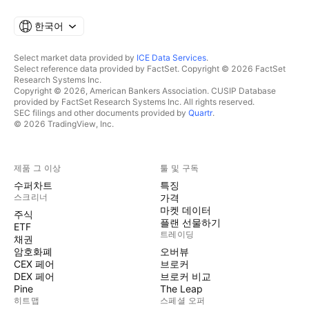
한국어
Select market data provided by
ICE Data Services
.
Select reference data provided by FactSet. Copyright © 2026 FactSet
Research Systems Inc.
Copyright © 2026, American Bankers Association. CUSIP Database
provided by FactSet Research Systems Inc. All rights reserved.
SEC filings and other documents provided by
Quartr
.
© 2026 TradingView, Inc.
제품 그 이상
툴 및 구독
수퍼차트
특징
스크리너
가격
마켓 데이터
주식
플랜 선물하기
ETF
트레이딩
채권
암호화폐
오버뷰
CEX 페어
브로커
DEX 페어
브로커 비교
Pine
The Leap
히트맵
스페셜 오퍼