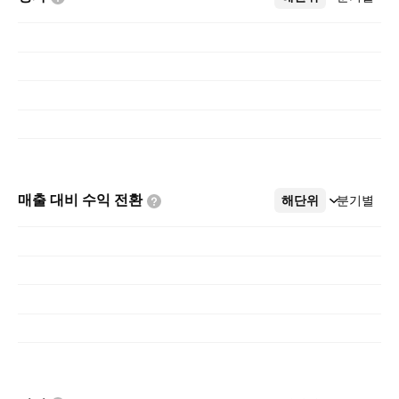
매출 대비 수익
전환
해단위
더보기
분기별