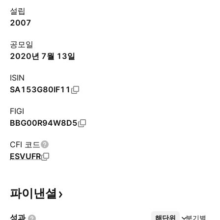
설립
2007
공모일
2020년 7월 13일
ISIN
SA153G80IF11
FIGI
BBG00R94W8D5
CFI 코드
ESVUFR
파이낸셜
성과
해단위
더보기
분기별