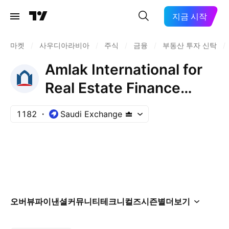
지금 시작
마켓
/
사우디아라비아
/
주식
/
금융
/
부동산 투자 신탁
/
Amlak International for
Real Estate Finance
Company
1182
Saudi Exchange
오버뷰
파이낸셜
커뮤니티
테크니컬즈
시즌별
더보기