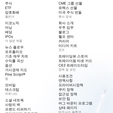
주식
CME 그룹 선물
ETF
유렉스 선물
암호화폐
미국 주식 번들
캘린더
회사 정보
이코노믹
회사 소개
어닝
우주 임무
배당
블로그
IPOs
헬프 센터
더 많은 제품
커리어
미디어 키트
뉴스 플로우
굿즈
포트폴리오
기초 재무 차트
트레이딩뷰 스토어
수익률 곡선
트레이더용 타로 카드
옵션
C63 트레이드타임
거시경제 지도
정책 및 보안
Pine Script®
사용조건
앱
면책사항
모바일
프라이버시정책
데스크탑
쿠키 정책
커뮤니티
접근성 정책
보안 팁
소셜 네트웍
버그 바운티 프로그램
사랑의 벽
상태 페이지
프렌드 리퍼하기
비즈니스 솔루션