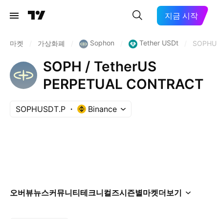
지금 시작
Sophon
Tether USDt
마켓
/
가상화폐
/
/
/
SOPHUS
SOPH / TetherUS
PERPETUAL CONTRACT
SOPHUSDT.P
Binance
오버뷰
뉴스
커뮤니티
테크니컬즈
시즌별
마켓
더보기