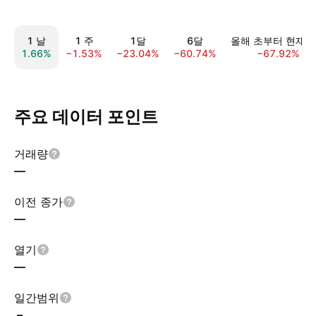
1 날
1 주
1달
6달
올해 초부터 현재
1.66%
−1.53%
−23.04%
−60.74%
−67.92%
주요 데이터 포인트
거래량
—
이전 종가
—
열기
—
일간범위
–