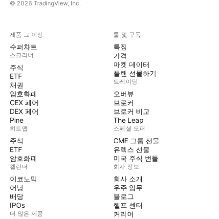
© 2026 TradingView, Inc.
제품 그 이상
툴 및 구독
수퍼차트
특징
스크리너
가격
마켓 데이터
주식
플랜 선물하기
ETF
트레이딩
채권
암호화폐
오버뷰
CEX 페어
브로커
DEX 페어
브로커 비교
Pine
The Leap
히트맵
스페셜 오퍼
주식
CME 그룹 선물
ETF
유렉스 선물
암호화폐
미국 주식 번들
캘린더
회사 정보
이코노믹
회사 소개
어닝
우주 임무
배당
블로그
IPOs
헬프 센터
더 많은 제품
커리어