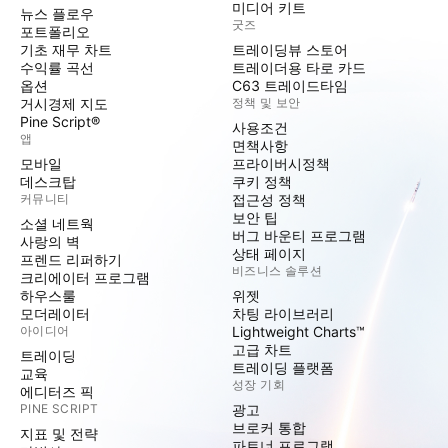
미디어 키트
뉴스 플로우
굿즈
포트폴리오
기초 재무 차트
트레이딩뷰 스토어
수익률 곡선
트레이더용 타로 카드
옵션
C63 트레이드타임
거시경제 지도
정책 및 보안
Pine Script®
사용조건
앱
면책사항
모바일
프라이버시정책
데스크탑
쿠키 정책
커뮤니티
접근성 정책
보안 팁
소셜 네트웍
버그 바운티 프로그램
사랑의 벽
상태 페이지
프렌드 리퍼하기
비즈니스 솔루션
크리에이터 프로그램
하우스룰
위젯
모더레이터
차팅 라이브러리
아이디어
Lightweight Charts™
고급 차트
트레이딩
트레이딩 플랫폼
교육
성장 기회
에디터즈 픽
PINE SCRIPT
광고
브로커 통합
지표 및 전략
파트너 프로그램