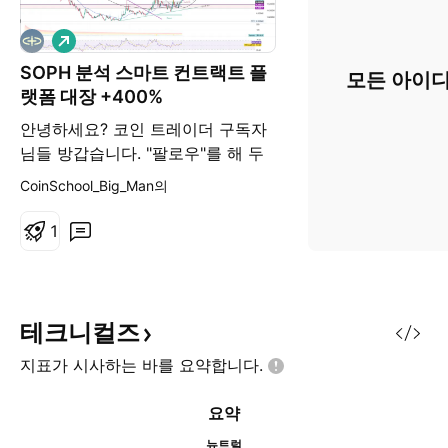
롱
SOPH 분석 스마트 컨트랙트 플
모든 아이디
랫폼 대장 +400%
안녕하세요? 코인 트레이더 구독자
님들 방갑습니다. "팔로우"를 해 두
시면, 언제나 빠르게 새로운 정보를
CoinSchool_Big_Man의
얻으실 수 있습니다. 프로필도 확인
해주시면 감사하겠으며 오늘도 좋은
1
하루되세요. -----------------------
--- 코인스쿨 빅맨 멘토입니다.
SOPH 스마트 컨트랙트 플랫폼 단기
하락추세선 돌파 0.038371 -
테크니컬즈
0.040347 지지를 해주면서 하락추
지표가 시사하는 바를
요약합니다.
세선 돌파는 의미있는 돌파로 해석
할 수 있습니다. 위 저항라인
요약
0.047276 / 0.050771 0.055710 -
0.057784 이라인은 분
뉴트럴