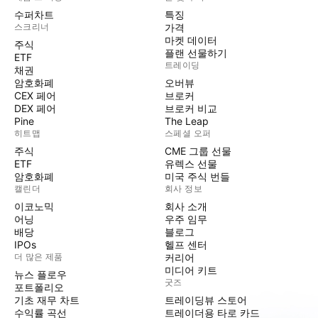
수퍼차트
특징
스크리너
가격
마켓 데이터
주식
플랜 선물하기
ETF
트레이딩
채권
암호화폐
오버뷰
CEX 페어
브로커
DEX 페어
브로커 비교
Pine
The Leap
히트맵
스페셜 오퍼
주식
CME 그룹 선물
ETF
유렉스 선물
암호화폐
미국 주식 번들
캘린더
회사 정보
이코노믹
회사 소개
어닝
우주 임무
배당
블로그
IPOs
헬프 센터
더 많은 제품
커리어
미디어 키트
뉴스 플로우
굿즈
포트폴리오
기초 재무 차트
트레이딩뷰 스토어
수익률 곡선
트레이더용 타로 카드