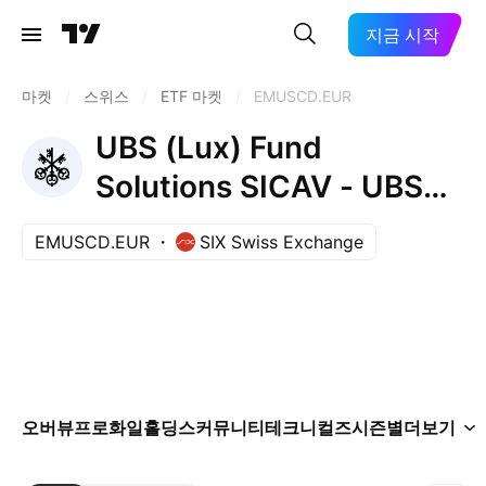
지금 시작
마켓
/
스위스
/
ETF 마켓
/
EMUSCD.EUR
UBS (Lux) Fund
Solutions SICAV - UBS
MSCI EMU Small Cap
EMUSCD.EUR
SIX Swiss Exchange
UCITS ETF EUR Ukdis-
Distribution
오버뷰
프로화일
홀딩스
커뮤니티
테크니컬즈
시즌별
더보기