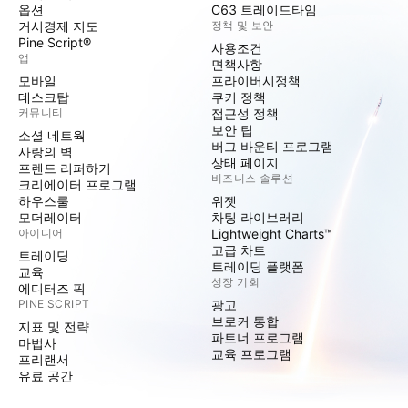
옵션
C63 트레이드타임
거시경제 지도
정책 및 보안
Pine Script®
사용조건
앱
면책사항
모바일
프라이버시정책
데스크탑
쿠키 정책
커뮤니티
접근성 정책
보안 팁
소셜 네트웍
버그 바운티 프로그램
사랑의 벽
상태 페이지
프렌드 리퍼하기
비즈니스 솔루션
크리에이터 프로그램
하우스룰
위젯
모더레이터
차팅 라이브러리
아이디어
Lightweight Charts™
고급 차트
트레이딩
트레이딩 플랫폼
교육
성장 기회
에디터즈 픽
PINE SCRIPT
광고
브로커 통합
지표 및 전략
파트너 프로그램
마법사
교육 프로그램
프리랜서
유료 공간