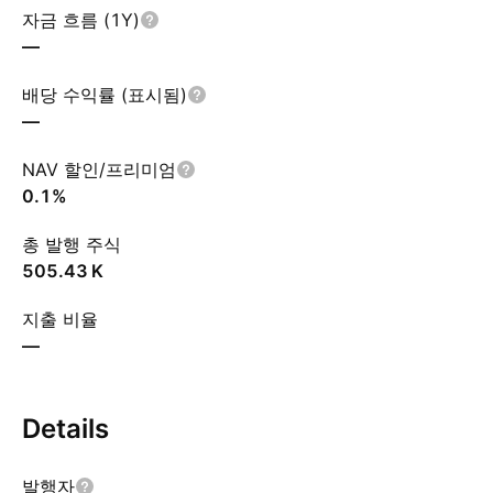
자금 흐름 (1Y)
—
배당 수익률 (표시됨)
—
NAV 할인/프리미엄
0.1%
총 발행 주식
‪505.43 K‬
지출 비율
—
Details
발행자