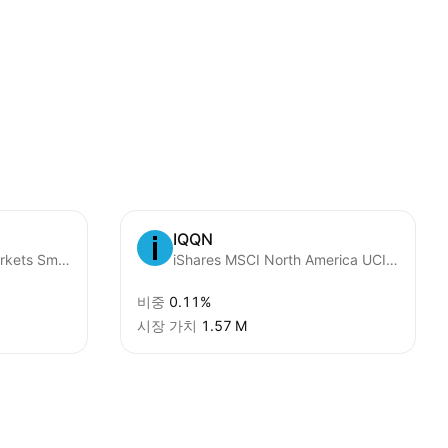
IQQN
First Trust Emerging Markets Small Cap AlphaDEX Fund
iShares MSCI North America UCITS ETF
비중
0.11%
시장 가치
‪1.57 M‬