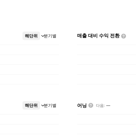
매출 대비 수익
전환
해단위
더보기
분기별
어닝
해단위
더보기
분기별
다음
:
—