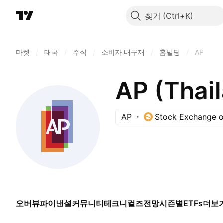
찾기
마켓
/
태국
/
주식
/
소비자 내구재
/
홈빌딩
/
AP
AP (Thail
AP
Stock Exchange o
오버뷰
파이낸셜
커뮤니티
테크니컬즈
전망
시즌별
ETFs
더보