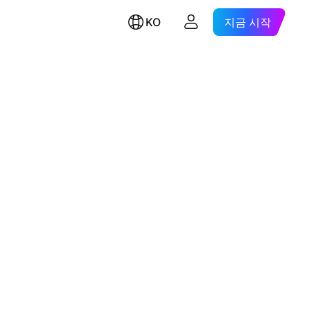
KO
지금 시작
.