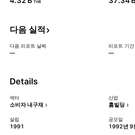
‪4.32 B‬
‪37.34 B
THB
다음
실적
다음 리포트 날짜
리포트 기간
—
—
Details
섹터
산업
소비자 내구재
홈빌딩
설립
공모일
1991
1992년 9