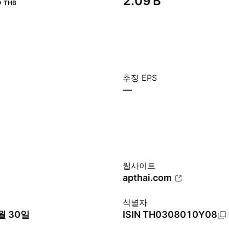
‬
‪2.09 B‬
THB
추정 EPS
—
웹사이트
apthai.com
식별자
월 30일
ISIN
TH0308010Y08