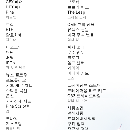
CEX 페어
브로커
DEX 페어
브로커 비교
Pine
The Leap
히트맵
스페셜 오퍼
주식
CME 그룹 선물
ETF
유렉스 선물
암호화폐
미국 주식 번들
캘린더
회사 정보
이코노믹
회사 소개
어닝
우주 임무
배당
블로그
IPOs
헬프 센터
더 많은 제품
커리어
미디어 키트
뉴스 플로우
굿즈
포트폴리오
기초 재무 차트
트레이딩뷰 스토어
수익률 곡선
트레이더용 타로 카드
옵션
C63 트레이드타임
거시경제 지도
정책 및 보안
Pine Script®
사용조건
앱
면책사항
모바일
프라이버시정책
데스크탑
쿠키 정책
커뮤니티
접근성 정책