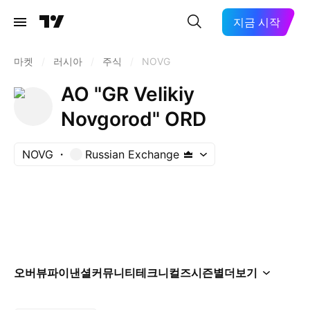
지금 시작
마켓
/
러시아
/
주식
/
NOVG
AO "GR Velikiy
Novgorod" ORD
NOVG
Russian Exchange
오버뷰
파이낸셜
커뮤니티
테크니컬즈
시즌별
더보기