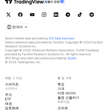
사람이 만든
한국어
Select market data provided by
ICE Data Services
.
Select reference data provided by FactSet. Copyright © 2026 FactSet
Research Systems Inc.
Copyright © 2026, American Bankers Association. CUSIP Database
provided by FactSet Research Systems Inc. All rights reserved.
SEC filings and other documents provided by
Quartr
.
© 2026 TradingView, Inc.
제품 그 이상
툴 및 구독
수퍼차트
특징
스크리너
가격
마켓 데이터
주식
플랜 선물하기
ETF
트레이딩
채권
암호화폐
오버뷰