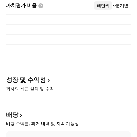
가치평가
비율
해단위
더보기
분기별
성장 및
수익성
회사의 최근 실적 및 수익
배당
배당 수익률, 과거 내역 및 지속 가능성