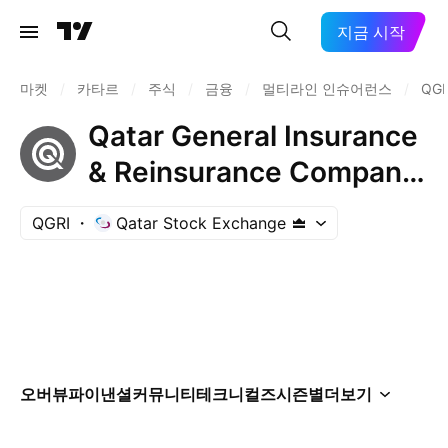
지금 시작
마켓
/
카타르
/
주식
/
금융
/
멀티라인 인슈어런스
/
QGR
Qatar General Insurance
& Reinsurance Company
Q.P.S.C.
QGRI
Qatar Stock Exchange
오버뷰
파이낸셜
커뮤니티
테크니컬즈
시즌별
더보기