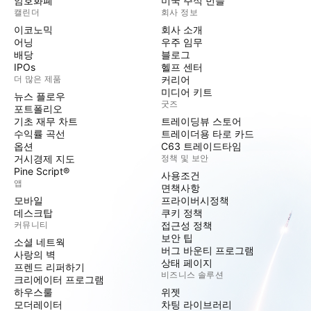
암호화폐
미국 주식 번들
캘린더
회사 정보
이코노믹
회사 소개
어닝
우주 임무
배당
블로그
IPOs
헬프 센터
더 많은 제품
커리어
미디어 키트
뉴스 플로우
굿즈
포트폴리오
기초 재무 차트
트레이딩뷰 스토어
수익률 곡선
트레이더용 타로 카드
옵션
C63 트레이드타임
거시경제 지도
정책 및 보안
Pine Script®
사용조건
앱
면책사항
모바일
프라이버시정책
데스크탑
쿠키 정책
커뮤니티
접근성 정책
보안 팁
소셜 네트웍
버그 바운티 프로그램
사랑의 벽
상태 페이지
프렌드 리퍼하기
비즈니스 솔루션
크리에이터 프로그램
하우스룰
위젯
모더레이터
차팅 라이브러리