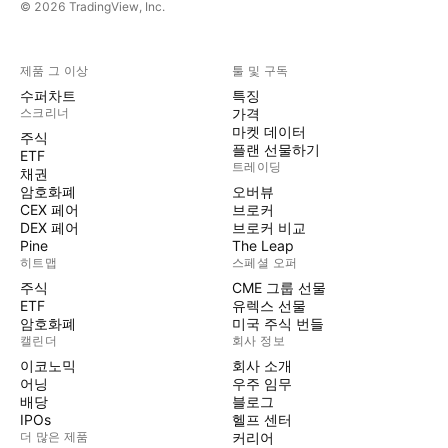
© 2026 TradingView, Inc.
제품 그 이상
툴 및 구독
수퍼차트
특징
스크리너
가격
마켓 데이터
주식
플랜 선물하기
ETF
트레이딩
채권
암호화폐
오버뷰
CEX 페어
브로커
DEX 페어
브로커 비교
Pine
The Leap
히트맵
스페셜 오퍼
주식
CME 그룹 선물
ETF
유렉스 선물
암호화폐
미국 주식 번들
캘린더
회사 정보
이코노믹
회사 소개
어닝
우주 임무
배당
블로그
IPOs
헬프 센터
더 많은 제품
커리어