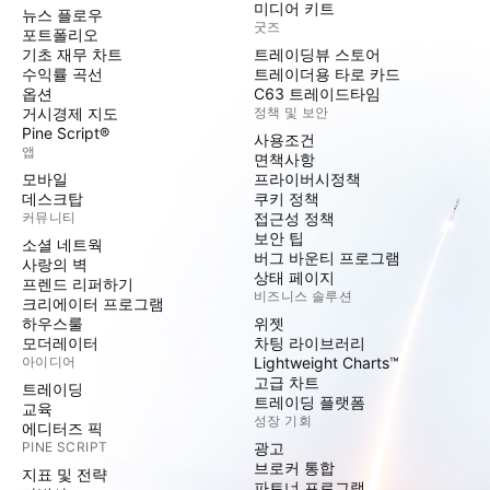
미디어 키트
뉴스 플로우
굿즈
포트폴리오
기초 재무 차트
트레이딩뷰 스토어
수익률 곡선
트레이더용 타로 카드
옵션
C63 트레이드타임
거시경제 지도
정책 및 보안
Pine Script®
사용조건
앱
면책사항
모바일
프라이버시정책
데스크탑
쿠키 정책
커뮤니티
접근성 정책
보안 팁
소셜 네트웍
버그 바운티 프로그램
사랑의 벽
상태 페이지
프렌드 리퍼하기
비즈니스 솔루션
크리에이터 프로그램
하우스룰
위젯
모더레이터
차팅 라이브러리
아이디어
Lightweight Charts™
고급 차트
트레이딩
트레이딩 플랫폼
교육
성장 기회
에디터즈 픽
PINE SCRIPT
광고
브로커 통합
지표 및 전략
파트너 프로그램