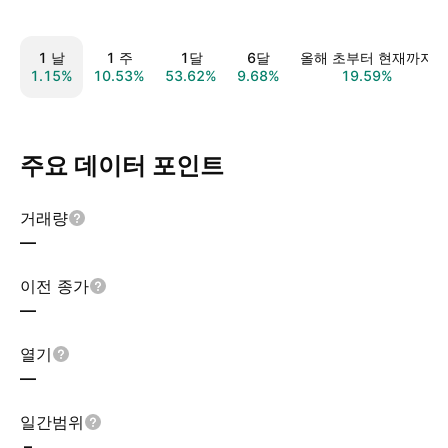
1 날
1 주
1달
6달
올해 초부터 현재까지
1.15%
10.53%
53.62%
9.68%
19.59%
주요 데이터 포인트
거래량
—
이전 종가
—
열기
—
일간범위
–