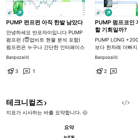
롱
롱
PUMP 펀프펀 아직 한발 남았다
PUMP 펌프코인 
할 기회일까?
안녕하세요 반포자이입니다 PUMP
펌프펀 (😇업비트 현물 분석 포함)
PUMP LONG +2
펌프펀은 누구나 간단한 인터페이스
보다 한차례 더빠
와 저렴한 수술로 민코인을 만들 수
매수 받아야 할 자
Banpozai의
Banpozai의
있다는게 큰 장점입니다 펌프펀은
오고 있습니다. PU
파란색 박스를 돌파하게 된다면, 충
로 보는것보다도 솔
3
1
2
분히 상승 흐름이 나올 수 있다고 보
인 론치패드 토큰으
고 있습니다 업비트 기준으로 6.8원
습니다 TVL은 달
- 7원 아주 중요한 자리라고 보고 있
고 솔라나 기준으로
습니다. 주요저항라인 0.0065 /
으로 단기 눌림이 
테크니컬즈
0.0071 / 0.0085 단기저항라인
지지라인 0.004762
지표가 시사하는 바를
요약합니다.
0.004762 - 0.0051 해당구간을 돌
저항라인 0.0065 / 0
파하고 안착하는 흐름이 나와야 베
0.0085 ⭐️⭐️⭐️
요약
스트 ⭐️⭐️⭐️ 트레이딩 포인트 만약 눌
은 금지 눌림시 매
림나이 온
야 합니다. 지금자
뉴트럴