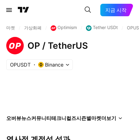
지금 시작
Optimism
Tether USDt
마켓
/
가상화폐
/
/
/
OPUS
OP / TetherUS
OPUSDT
Binance
오버뷰
뉴스
커뮤니티
테크니컬즈
시즌별
마켓
더보기
역사적 계절성 성과