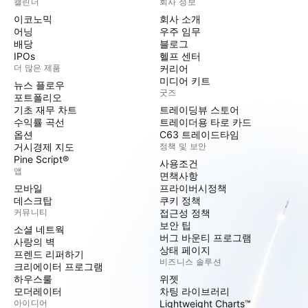
캘린더
회사 정보
이코노믹
회사 소개
어닝
우주 임무
배당
블로그
IPOs
헬프 센터
더 많은 제품
커리어
미디어 키트
뉴스 플로우
굿즈
포트폴리오
기초 재무 차트
트레이딩뷰 스토어
수익률 곡선
트레이더용 타로 카드
옵션
C63 트레이드타임
거시경제 지도
정책 및 보안
Pine Script®
사용조건
앱
면책사항
모바일
프라이버시정책
데스크탑
쿠키 정책
커뮤니티
접근성 정책
보안 팁
소셜 네트웍
버그 바운티 프로그램
사랑의 벽
상태 페이지
프렌드 리퍼하기
비즈니스 솔루션
크리에이터 프로그램
하우스룰
위젯
모더레이터
차팅 라이브러리
아이디어
Lightweight Charts™