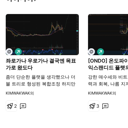
롱
롱
좌로가나 우로가나 결국엔 목표
[ONDO] 온도파
가로 왔도다
익스팬디드 플랫의
가...?
좀더 단순한 플랫을 생각했으나 더
강한 매수세와 비트
블 트리로 형성된 복합조정 하지만
력과 회복, 나름 
어찌됐건 목표가는 도착했고 포모를
서 전형적인 임펄스
KIMWAKWAK의
KIMWAKWAK의
이기며 버티다 결국 즈점 풀매수 완
금 다른 ...가벼운
료... 이제는 가야할때 위로 가자
없다 치더라도 비트
2
3
3400원 따리로
른녀석들과는 조금
빠르게 목표가를 치
까...... A파의 1.