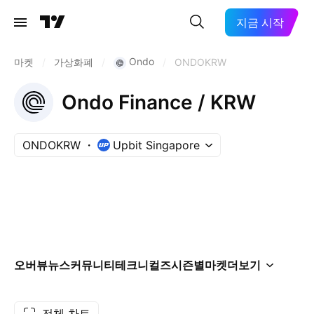
지금 시작
Ondo
마켓
/
가상화폐
/
/
ONDOKRW
Ondo Finance / KRW
ONDOKRW
Upbit Singapore
오버뷰
뉴스
커뮤니티
테크니컬즈
시즌별
마켓
더보기
전체 차트