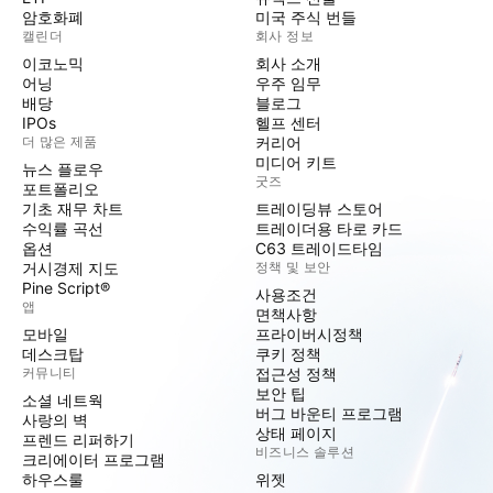
암호화폐
미국 주식 번들
캘린더
회사 정보
이코노믹
회사 소개
어닝
우주 임무
배당
블로그
IPOs
헬프 센터
더 많은 제품
커리어
미디어 키트
뉴스 플로우
굿즈
포트폴리오
기초 재무 차트
트레이딩뷰 스토어
수익률 곡선
트레이더용 타로 카드
옵션
C63 트레이드타임
거시경제 지도
정책 및 보안
Pine Script®
사용조건
앱
면책사항
모바일
프라이버시정책
데스크탑
쿠키 정책
커뮤니티
접근성 정책
보안 팁
소셜 네트웍
버그 바운티 프로그램
사랑의 벽
상태 페이지
프렌드 리퍼하기
비즈니스 솔루션
크리에이터 프로그램
하우스룰
위젯