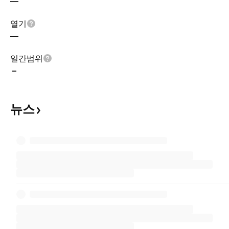
—
열기
—
일간범위
–
뉴스