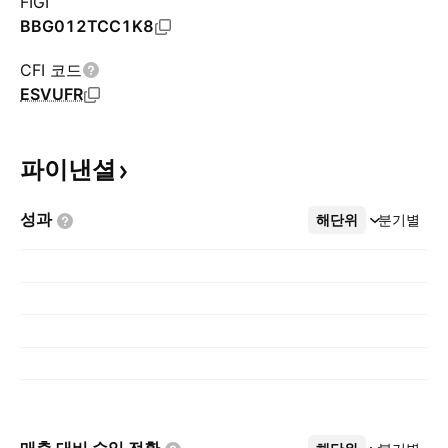
FIGI
BBG012TCC1K8
CFI 코드
ESVUFR
파이낸셜
성과
해단위
더보기
분기별