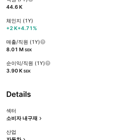
‪44.6 K‬
체인지 (1Y)
‪+2 K‬
+4.71%
매출/직원 (1Y)
‪8.01 M‬
SEK
순이익/직원 (1Y)
‪3.90 K‬
SEK
Details
섹터
소비자 내구재
산업
자동차