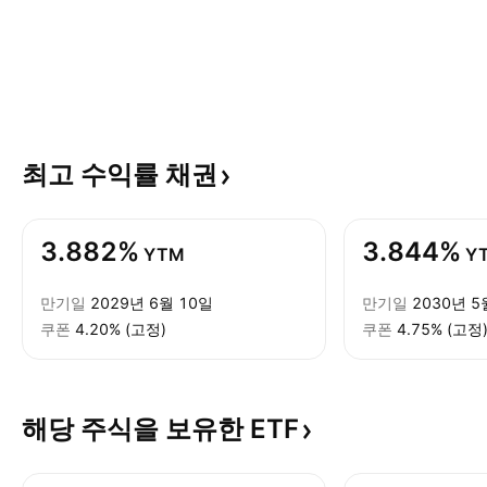
최고 수익률
채권
3.882%
3.844%
YTM
Y
만기일
2029년 6월 10일
만기일
2030년 5
쿠폰
4.20% (고정)
쿠폰
4.75% (고정
해당 주식을 보유한
ETF