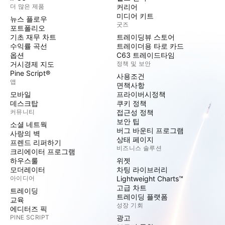
더 많은 제품
커리어
미디어 키트
뉴스 플로우
굿즈
포트폴리오
기초 재무 차트
트레이딩뷰 스토어
수익률 곡선
트레이더용 타로 카드
옵션
C63 트레이드타임
거시경제 지도
정책 및 보안
Pine Script®
사용조건
앱
면책사항
모바일
프라이버시정책
데스크탑
쿠키 정책
커뮤니티
접근성 정책
보안 팁
소셜 네트웍
버그 바운티 프로그램
사랑의 벽
상태 페이지
프렌드 리퍼하기
비즈니스 솔루션
크리에이터 프로그램
하우스룰
위젯
모더레이터
차팅 라이브러리
아이디어
Lightweight Charts™
고급 차트
트레이딩
트레이딩 플랫폼
교육
성장 기회
에디터즈 픽
PINE SCRIPT
광고