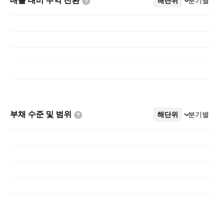
매출 대비 수익
전환
해단위
더보기
분기별
부채 수준 및
범위
해단위
더보기
분기별