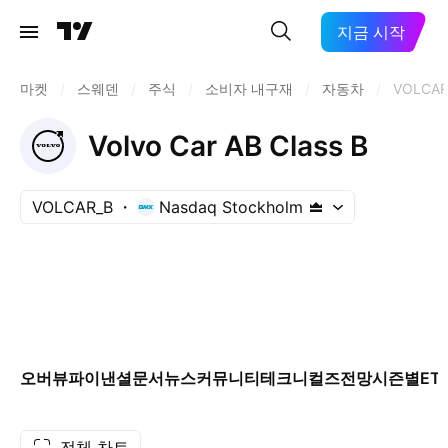
지금 시작
마켓
/
스웨덴
/
주식
/
소비자 내구재
/
자동차
/
VOLCAR
Volvo Car AB Class B
VOLCAR_B
Nasdaq Stockholm
오버뷰
파이낸셜
문서
뉴스
커뮤니티
테크니컬즈
전망
시즌별
ET
전체 차트