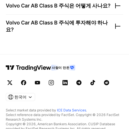
Volvo Car AB Class B
주식은 어떻게 사나요?
Volvo Car AB Class B
주식에 투자해야 하나
요?
사람이 만든
한국어
Select market data provided by
ICE Data Services
.
Select reference data provided by FactSet. Copyright © 2026 FactSet
Research Systems Inc.
Copyright © 2026, American Bankers Association. CUSIP Database
provided by FactSet Research Systems Inc. All rights reserved.