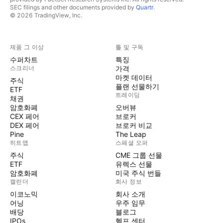
SEC filings and other documents provided by
Quartr
.
© 2026 TradingView, Inc.
제품 그 이상
툴 및 구독
수퍼차트
특징
스크리너
가격
마켓 데이터
주식
플랜 선물하기
ETF
트레이딩
채권
암호화폐
오버뷰
CEX 페어
브로커
DEX 페어
브로커 비교
Pine
The Leap
히트맵
스페셜 오퍼
주식
CME 그룹 선물
ETF
유렉스 선물
암호화폐
미국 주식 번들
캘린더
회사 정보
이코노믹
회사 소개
어닝
우주 임무
배당
블로그
IPOs
헬프 센터