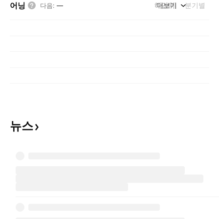
어닝
해단위
더보기
분기별
다음
:
—
뉴스