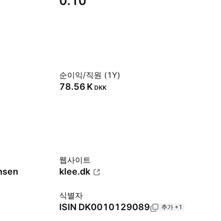
0.10
순이익/직원 (1Y)
‪78.56 K‬
DKK
웹사이트
nsen
klee.dk
식별자
ISIN
DK0010129089
추가 +1