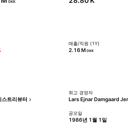
 M‬
‪28.80 K‬
DKK
매출/직원 (1Y)
%
‪2.16 M‬
DKK
최고 경영자
디스트리뷰터
Lars Ejnar Damgaard Je
공모일
1986년 1월 1일