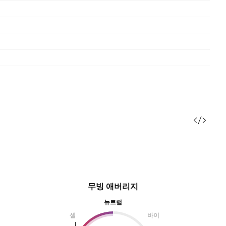
무빙 애버리지
뉴트럴
셀
바이