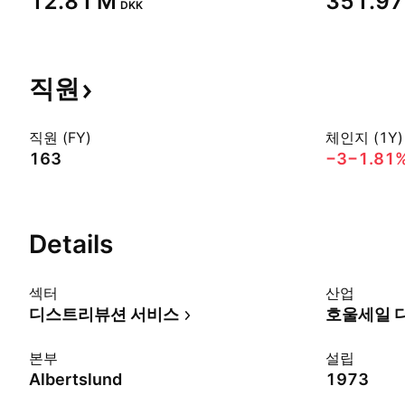
‪12.81 M‬
‪351.97
DKK
직원
직원 (FY)
체인지 (1Y)
163
−3
−1.81
Details
섹터
산업
디스트리뷰션 서비스
호울세일 
본부
설립
Albertslund
1973