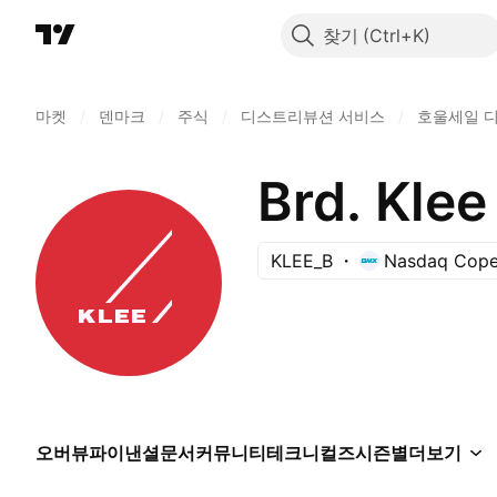
찾기
마켓
/
덴마크
/
주식
/
디스트리뷰션 서비스
/
호울세일 
Brd. Klee
KLEE_B
Nasdaq Cop
오버뷰
파이낸셜
문서
커뮤니티
테크니컬즈
시즌별
더보기