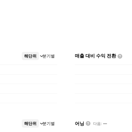
매출 대비 수익
전환
해단위
더보기
분기별
어닝
해단위
더보기
분기별
다음
:
—