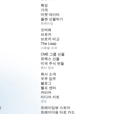
특징
가격
마켓 데이터
플랜 선물하기
트레이딩
오버뷰
브로커
브로커 비교
The Leap
스페셜 오퍼
CME 그룹 선물
유렉스 선물
미국 주식 번들
회사 정보
회사 소개
우주 임무
블로그
헬프 센터
커리어
미디어 키트
굿즈
트
트레이딩뷰 스토어
트레이더용 타로 카드