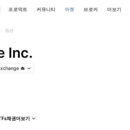
프로덕트
커뮤니티
마켓
브로커
더보기
/
옵션
e Inc.
Exchange
TFs
채권
더보기