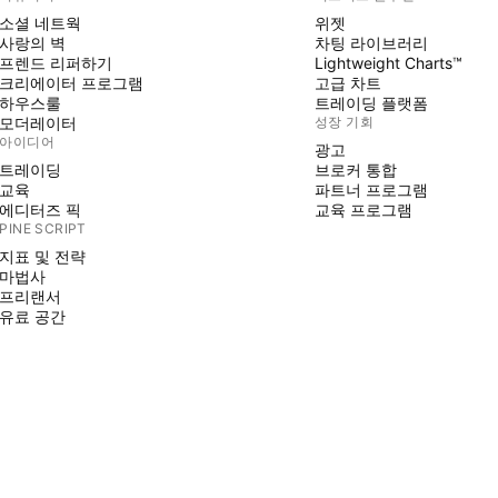
소셜 네트웍
위젯
사랑의 벽
차팅 라이브러리
프렌드 리퍼하기
Lightweight Charts™
크리에이터 프로그램
고급 차트
하우스룰
트레이딩 플랫폼
모더레이터
성장 기회
아이디어
광고
트레이딩
브로커 통합
교육
파트너 프로그램
에디터즈 픽
교육 프로그램
PINE SCRIPT
지표 및 전략
마법사
프리랜서
유료 공간