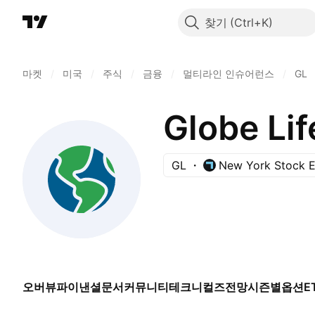
찾기
마켓
/
미국
/
주식
/
금융
/
멀티라인 인슈어런스
/
GL
Globe Lif
GL
New York Stock 
오버뷰
파이낸셜
문서
커뮤니티
테크니컬즈
전망
시즌별
옵션
E