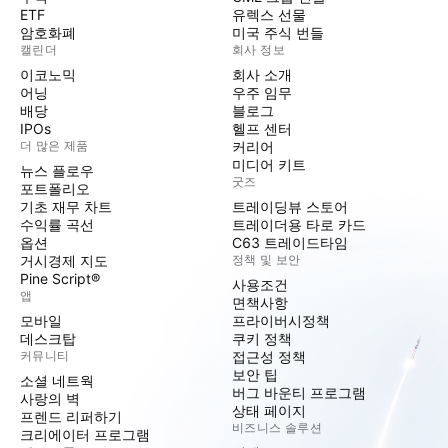
ETF
유렉스 선물
암호화폐
미국 주식 번들
캘린더
회사 정보
이코노믹
회사 소개
어닝
우주 임무
배당
블로그
IPOs
헬프 센터
더 많은 제품
커리어
미디어 키트
뉴스 플로우
굿즈
포트폴리오
기초 재무 차트
트레이딩뷰 스토어
수익률 곡선
트레이더용 타로 카드
옵션
C63 트레이드타임
거시경제 지도
정책 및 보안
Pine Script®
사용조건
앱
면책사항
모바일
프라이버시정책
데스크탑
쿠키 정책
커뮤니티
접근성 정책
보안 팁
소셜 네트웍
버그 바운티 프로그램
사랑의 벽
상태 페이지
프렌드 리퍼하기
비즈니스 솔루션
크리에이터 프로그램