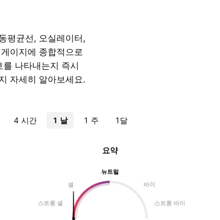
동평균선, 오실레이터,
약 게이지에 종합적으로
신호를 나타내는지 즉시
지 자세히 알아보세요.
4 시간
1 날
1 주
1달
요약
뉴트럴
셀
바이
스트롱 셀
스트롱 바이