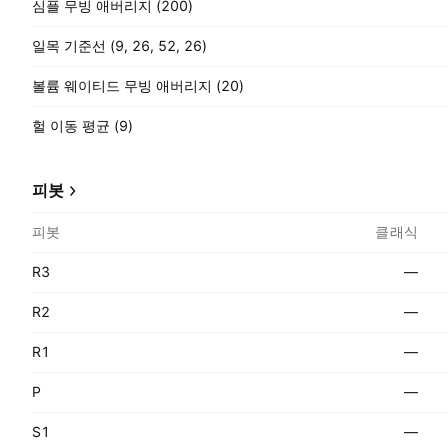
심플 무빙 애버리지 (200)
일목 기준선 (9, 26, 52, 26)
볼륨 웨이티드 무빙 애버리지 (20)
헐 이동 평균 (9)
피봇
피봇
클래식
R3
—
R2
—
R1
—
P
—
S1
—