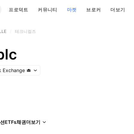
프로덕트
커뮤니티
마켓
브로커
더보기
LLE
/
테크니컬즈
plc
k Exchange
션
ETFs
채권
더보기