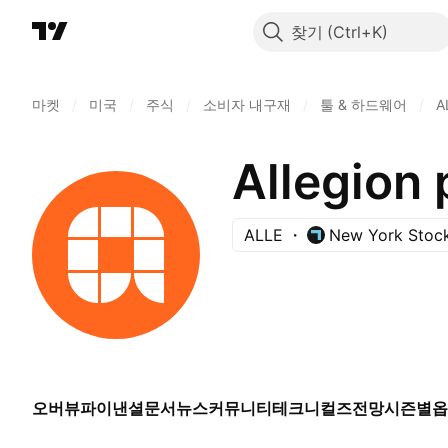
찾기
마켓
/
미국
/
주식
/
소비자 내구재
/
툴 & 하드웨어
/
A
Allegion 
ALLE
New York Stoc
오버뷰
파이낸셜
문서
뉴스
커뮤니티
테크니컬즈
전망
시즌별
옵