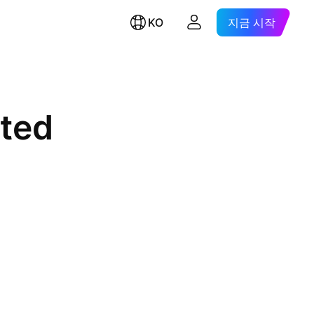
KO
지금 시작
ited