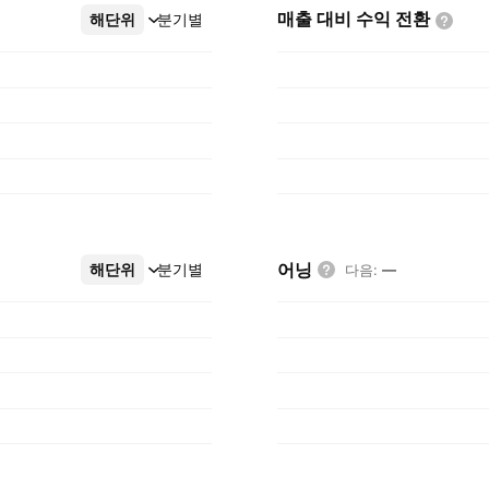
매출 대비 수익
전환
해단위
더보기
분기별
어닝
해단위
더보기
분기별
다음
:
—