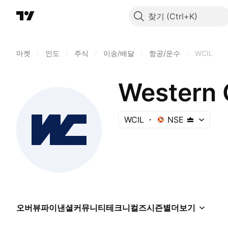
찾기
마켓
/
인도
/
주식
/
이송/배달
/
항공/운수
/
WCIL
Western C
WCIL
NSE
오버뷰
파이낸셜
커뮤니티
테크니컬즈
시즌별
더보기