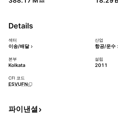
‪388.17 M‬
‪18.29 B
INR
Details
섹터
산업
이송/배달
항공/운수
본부
설립
Kolkata
2011
CFI 코드
ESVUFN
파이낸셜