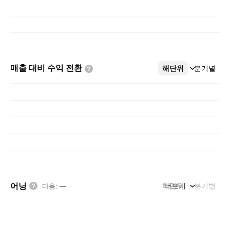
매출 대비 수익
전환
해단위
더보기
분기별
어닝
해단위
더보기
분기별
다음
:
—