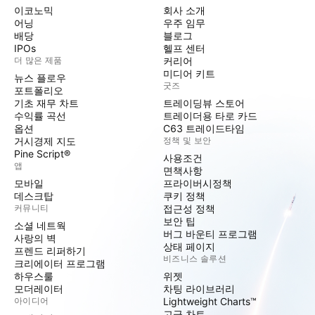
이코노믹
회사 소개
어닝
우주 임무
배당
블로그
IPOs
헬프 센터
더 많은 제품
커리어
미디어 키트
뉴스 플로우
굿즈
포트폴리오
기초 재무 차트
트레이딩뷰 스토어
수익률 곡선
트레이더용 타로 카드
옵션
C63 트레이드타임
거시경제 지도
정책 및 보안
Pine Script®
사용조건
앱
면책사항
모바일
프라이버시정책
데스크탑
쿠키 정책
커뮤니티
접근성 정책
보안 팁
소셜 네트웍
버그 바운티 프로그램
사랑의 벽
상태 페이지
프렌드 리퍼하기
비즈니스 솔루션
크리에이터 프로그램
하우스룰
위젯
모더레이터
차팅 라이브러리
아이디어
Lightweight Charts™
고급 차트