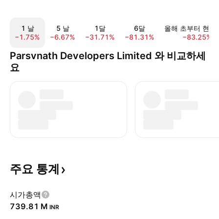
1 날
5 날
1달
6달
올해 초부터 현재
−1.75%
−6.67%
−31.71%
−81.31%
−83.25%
Parsvnath Developers Limited 와 비교하세
요
주요
통계
시가총액
‪739.81 M‬
INR