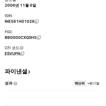
2006년 11월 6일
ISIN
INE561H01026
FIGI
BBG000CXQSH5
CFI 코드
ESVUFN
파이낸셜
성과
해단위
더보기
분기별