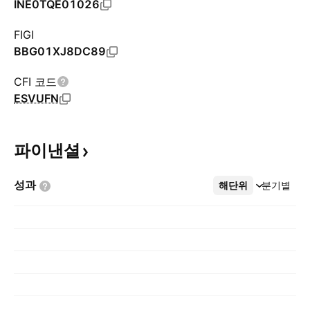
INE0TQE01026
FIGI
BBG01XJ8DC89
CFI 코드
ESVUFN
파이낸셜
성과
해단위
더보기
분기별