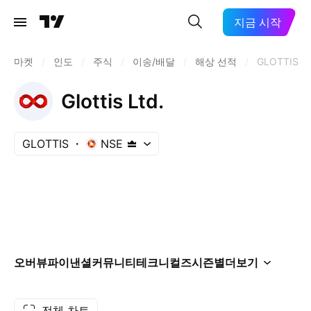
지금 시작
마켓
/
인도
/
주식
/
이송/배달
/
해상 선적
/
GLOTTIS
Glottis Ltd.
GLOTTIS
NSE
오버뷰
파이낸셜
커뮤니티
테크니컬즈
시즌별
더보기
전체 차트