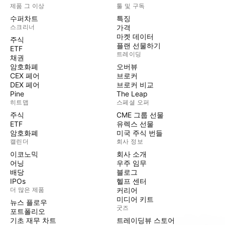
제품 그 이상
툴 및 구독
수퍼차트
특징
스크리너
가격
마켓 데이터
주식
플랜 선물하기
ETF
트레이딩
채권
암호화폐
오버뷰
CEX 페어
브로커
DEX 페어
브로커 비교
Pine
The Leap
히트맵
스페셜 오퍼
주식
CME 그룹 선물
ETF
유렉스 선물
암호화폐
미국 주식 번들
캘린더
회사 정보
이코노믹
회사 소개
어닝
우주 임무
배당
블로그
IPOs
헬프 센터
더 많은 제품
커리어
미디어 키트
뉴스 플로우
굿즈
포트폴리오
기초 재무 차트
트레이딩뷰 스토어