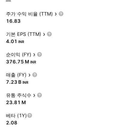
—
주가 수익 비율 (TTM)
16.83
기본 EPS (TTM)
4.01
INR
순이익 (FY)
‪376.75 M‬
INR
매출 (FY)
‪7.23 B‬
INR
유통 주식수
‪23.81 M‬
베타 (1Y)
2.08