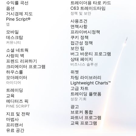
수익률 곡선
트레이더용 타로 카드
옵션
C63 트레이드타임
거시경제 지도
정책 및 보안
Pine Script®
사용조건
앱
면책사항
모바일
프라이버시정책
데스크탑
쿠키 정책
커뮤니티
접근성 정책
보안 팁
소셜 네트웍
버그 바운티 프로그램
사랑의 벽
상태 페이지
프렌드 리퍼하기
비즈니스 솔루션
크리에이터 프로그램
하우스룰
위젯
모더레이터
차팅 라이브러리
아이디어
Lightweight Charts™
고급 차트
트레이딩
트레이딩 플랫폼
교육
성장 기회
에디터즈 픽
PINE SCRIPT
광고
브로커 통합
지표 및 전략
파트너 프로그램
마법사
교육 프로그램
프리랜서
유료 공간