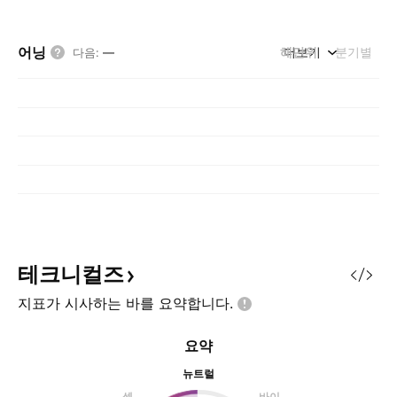
어닝
해단위
더보기
분기별
다음
:
—
테크니컬즈
지표가 시사하는 바를
요약합니다.
요약
뉴트럴
셀
바이