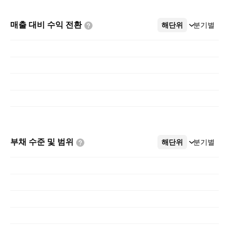
매출 대비 수익
전환
해단위
더보기
분기별
부채 수준 및
범위
해단위
더보기
분기별