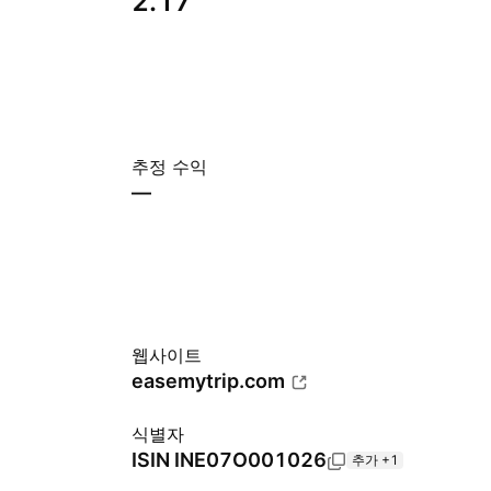
2.17
추정 수익
—
웹사이트
easemytrip.com
식별자
ISIN
INE07O001026
추가 +1