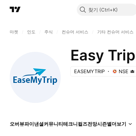
찾기
마켓
/
인도
/
주식
/
컨슈머 서비스
/
기타 컨슈머 서비스
Easy Trip
EASEMYTRIP
NSE
오버뷰
파이낸셜
커뮤니티
테크니컬즈
전망
시즌별
더보기