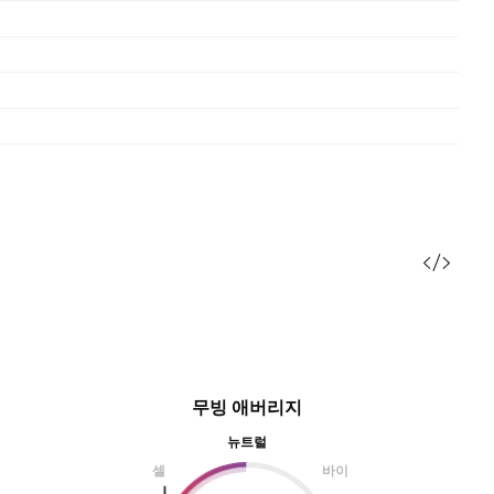
무빙 애버리지
뉴트럴
셀
바이