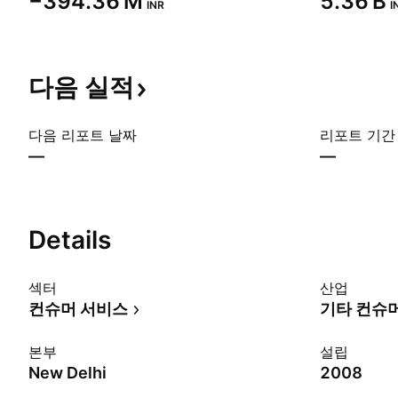
‪−394.36 M‬
‪5.36 B‬
INR
I
다음
실적
다음 리포트 날짜
리포트 기간
—
—
Details
섹터
산업
컨슈머 서비스
기타 컨슈
본부
설립
New Delhi
2008