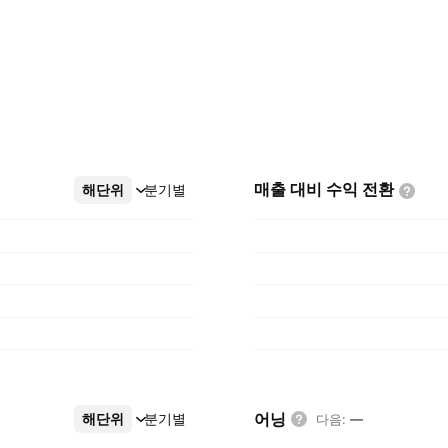
매출 대비 수익
전환
해단위
더보기
분기별
어닝
해단위
더보기
분기별
다음
:
—