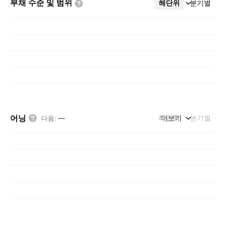
부채 수준 및
범위
해단위
더보기
분기별
어닝
해단위
더보기
분기별
다음
:
—