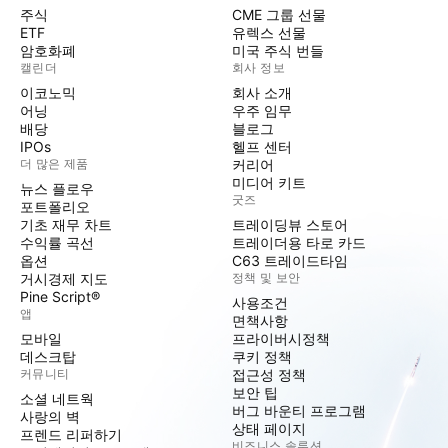
주식
CME 그룹 선물
ETF
유렉스 선물
암호화폐
미국 주식 번들
캘린더
회사 정보
이코노믹
회사 소개
어닝
우주 임무
배당
블로그
IPOs
헬프 센터
더 많은 제품
커리어
미디어 키트
뉴스 플로우
굿즈
포트폴리오
기초 재무 차트
트레이딩뷰 스토어
수익률 곡선
트레이더용 타로 카드
옵션
C63 트레이드타임
거시경제 지도
정책 및 보안
Pine Script®
사용조건
앱
면책사항
모바일
프라이버시정책
데스크탑
쿠키 정책
커뮤니티
접근성 정책
보안 팁
소셜 네트웍
버그 바운티 프로그램
사랑의 벽
상태 페이지
프렌드 리퍼하기
비즈니스 솔루션