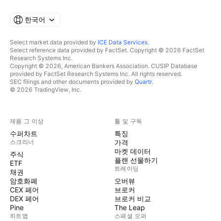
한국어
Select market data provided by
ICE Data Services
.
Select reference data provided by FactSet. Copyright © 2026 FactSet
Research Systems Inc.
Copyright © 2026, American Bankers Association. CUSIP Database
provided by FactSet Research Systems Inc. All rights reserved.
SEC filings and other documents provided by
Quartr
.
© 2026 TradingView, Inc.
제품 그 이상
툴 및 구독
수퍼차트
특징
스크리너
가격
마켓 데이터
주식
플랜 선물하기
ETF
트레이딩
채권
암호화폐
오버뷰
CEX 페어
브로커
DEX 페어
브로커 비교
Pine
The Leap
히트맵
스페셜 오퍼