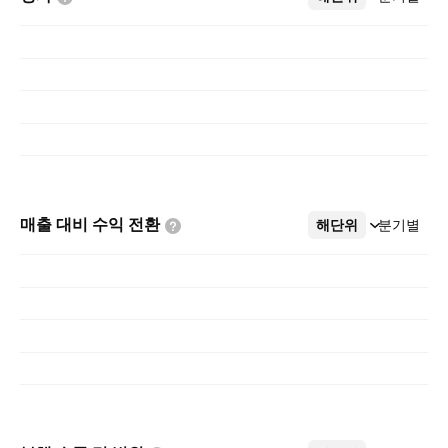
매출 대비 수익
전환
해단위
더보기
분기별