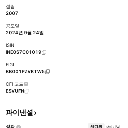
설립
2007
공모일
2024년 9월 24일
ISIN
INE0S7C01019
FIGI
BBG01PZVKTW5
CFI 코드
ESVUFN
파이낸셜
성과
해단위
더보기
분기별