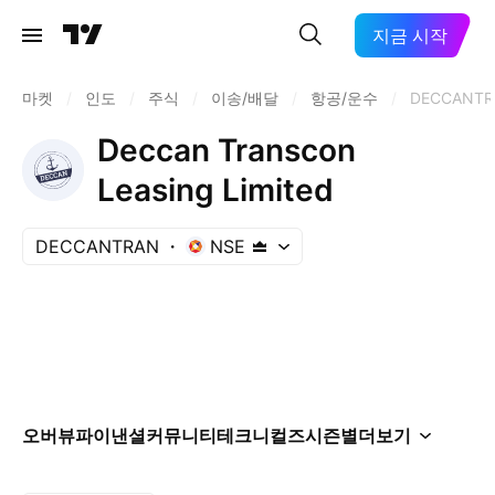
지금 시작
마켓
/
인도
/
주식
/
이송/배달
/
항공/운수
/
DECCANTR
Deccan Transcon
Leasing Limited
DECCANTRAN
NSE
오버뷰
파이낸셜
커뮤니티
테크니컬즈
시즌별
더보기