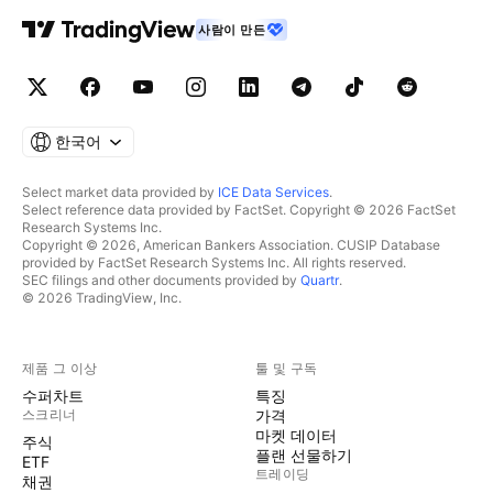
사람이 만든
한국어
Select market data provided by
ICE Data Services
.
Select reference data provided by FactSet. Copyright © 2026 FactSet
Research Systems Inc.
Copyright © 2026, American Bankers Association. CUSIP Database
provided by FactSet Research Systems Inc. All rights reserved.
SEC filings and other documents provided by
Quartr
.
© 2026 TradingView, Inc.
제품 그 이상
툴 및 구독
수퍼차트
특징
스크리너
가격
마켓 데이터
주식
플랜 선물하기
ETF
트레이딩
채권