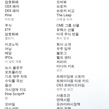
암호화폐
오버뷰
CEX 페어
브로커
DEX 페어
브로커 비교
Pine
The Leap
히트맵
스페셜 오퍼
주식
CME 그룹 선물
ETF
유렉스 선물
암호화폐
미국 주식 번들
캘린더
회사 정보
이코노믹
회사 소개
어닝
우주 임무
배당
블로그
IPOs
헬프 센터
더 많은 제품
커리어
미디어 키트
뉴스 플로우
굿즈
포트폴리오
기초 재무 차트
트레이딩뷰 스토어
수익률 곡선
트레이더용 타로 카드
옵션
C63 트레이드타임
거시경제 지도
정책 및 보안
Pine Script®
사용조건
앱
면책사항
모바일
프라이버시정책
데스크탑
쿠키 정책