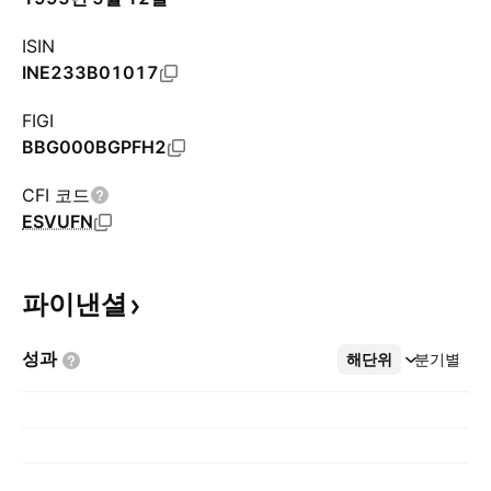
ISIN
INE233B01017
FIGI
BBG000BGPFH2
CFI 코드
ESVUFN
파이낸셜
성과
해단위
더보기
분기별