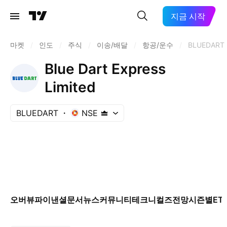
지금 시작
마켓
/
인도
/
주식
/
이송/배달
/
항공/운수
/
BLUEDART
Blue Dart Express
Limited
BLUEDART
NSE
오버뷰
파이낸셜
문서
뉴스
커뮤니티
테크니컬즈
전망
시즌별
ET