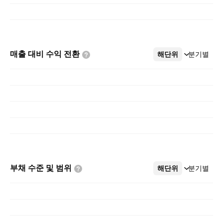
매출 대비 수익
전환
해단위
더보기
분기별
부채 수준 및
범위
해단위
더보기
분기별