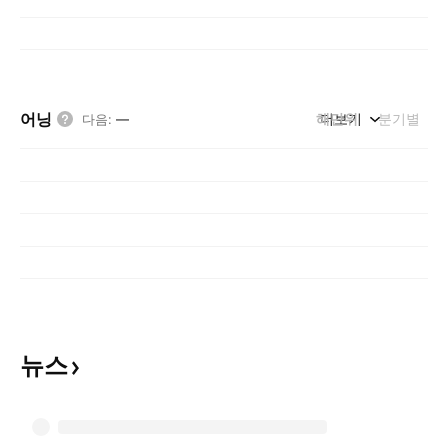
어닝
해단위
더보기
분기별
다음
:
—
뉴스