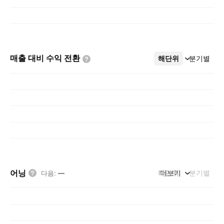
매출 대비 수익
전환
해단위
더보기
분기별
어닝
해단위
더보기
분기별
다음
:
—