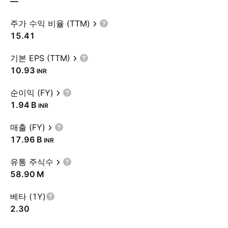
—
주가 수익 비율 (TTM)
15.41
기본 EPS (TTM)
10.93
INR
순이익 (FY)
‪1.94 B‬
INR
매출 (FY)
‪17.96 B‬
INR
유통 주식수
‪58.90 M‬
베타 (1Y)
2.30