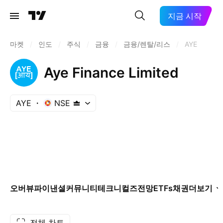
지금 시작
마켓
/
인도
/
주식
/
금융
/
금융/렌탈/리스
/
AYE
Aye Finance Limited
AYE
NSE
오버뷰
파이낸셜
커뮤니티
테크니컬즈
전망
ETFs
채권
더보기
전체 차트