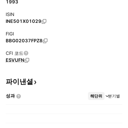
1993
ISIN
INE501X01029
FIGI
BBG02037FPZ8
CFI 코드
ESVUFN
파이낸셜
성과
해단위
더보기
분기별