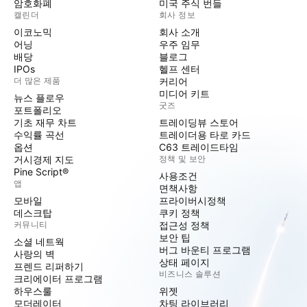
암호화폐
미국 주식 번들
캘린더
회사 정보
이코노믹
회사 소개
어닝
우주 임무
배당
블로그
IPOs
헬프 센터
더 많은 제품
커리어
미디어 키트
뉴스 플로우
굿즈
포트폴리오
기초 재무 차트
트레이딩뷰 스토어
수익률 곡선
트레이더용 타로 카드
옵션
C63 트레이드타임
거시경제 지도
정책 및 보안
Pine Script®
사용조건
앱
면책사항
모바일
프라이버시정책
데스크탑
쿠키 정책
커뮤니티
접근성 정책
보안 팁
소셜 네트웍
버그 바운티 프로그램
사랑의 벽
상태 페이지
프렌드 리퍼하기
비즈니스 솔루션
크리에이터 프로그램
하우스룰
위젯
모더레이터
차팅 라이브러리