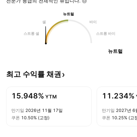
전문가 등급의 전체적인
뷰입니다.
뉴트럴
셀
바이
스트롱 셀
스트롱 바이
뉴트럴
최고 수익률
채권
15.948%
11.234%
YTM
만기일
2026년 11월 17일
만기일
2027년 6
쿠폰
10.50% (고정)
쿠폰
10.25% (고