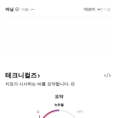
어닝
해단위
더보기
분기별
다음
:
—
테크니컬즈
지표가 시사하는 바를
요약합니다.
요약
뉴트럴
셀
바이