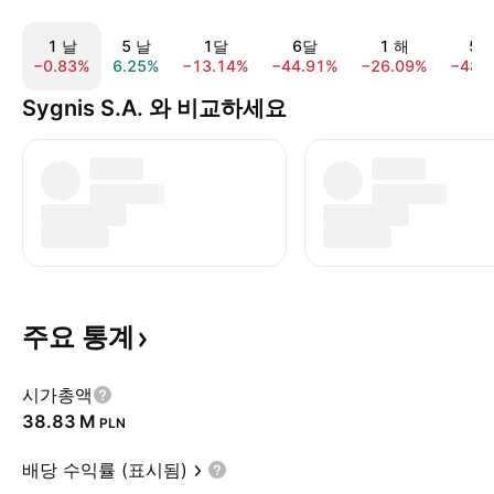
1 날
5 날
1달
6달
1 해
5 
−0.83%
6.25%
−13.14%
−44.91%
−26.09%
−48.
Sygnis S.A. 와 비교하세요
주요
통계
시가총액
‪38.83 M‬
PLN
배당 수익률 (표시됨)