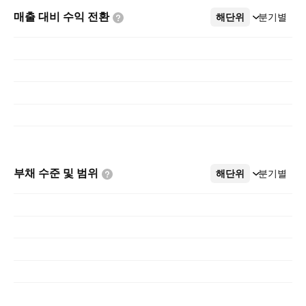
매출 대비 수익
전환
해단위
더보기
분기별
부채 수준 및
범위
해단위
더보기
분기별