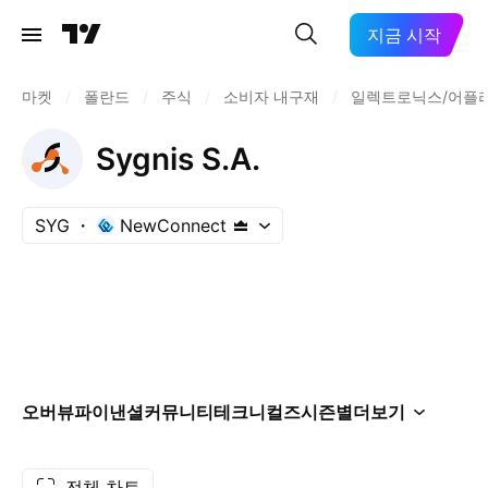
지금 시작
마켓
/
폴란드
/
주식
/
소비자 내구재
/
일렉트로닉스/어플
Sygnis S.A.
SYG
NewConnect
오버뷰
파이낸셜
커뮤니티
테크니컬즈
시즌별
더보기
전체 차트