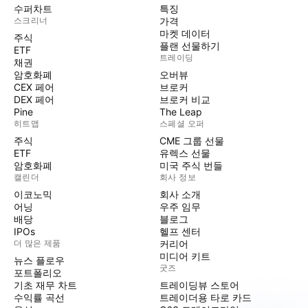
수퍼차트
특징
스크리너
가격
마켓 데이터
주식
플랜 선물하기
ETF
트레이딩
채권
암호화폐
오버뷰
CEX 페어
브로커
DEX 페어
브로커 비교
Pine
The Leap
히트맵
스페셜 오퍼
주식
CME 그룹 선물
ETF
유렉스 선물
암호화폐
미국 주식 번들
캘린더
회사 정보
이코노믹
회사 소개
어닝
우주 임무
배당
블로그
IPOs
헬프 센터
더 많은 제품
커리어
미디어 키트
뉴스 플로우
굿즈
포트폴리오
기초 재무 차트
트레이딩뷰 스토어
수익률 곡선
트레이더용 타로 카드