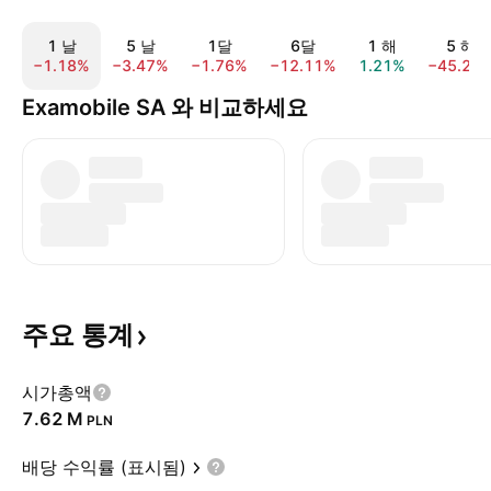
1 날
5 날
1달
6달
1 해
5 해
−1.18%
−3.47%
−1.76%
−12.11%
1.21%
−45.25
Examobile SA 와 비교하세요
주요
통계
시가총액
‪7.62 M‬
PLN
배당 수익률 (표시됨)