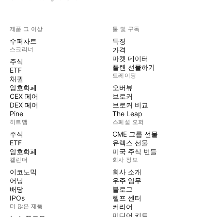
제품 그 이상
툴 및 구독
수퍼차트
특징
스크리너
가격
마켓 데이터
주식
플랜 선물하기
ETF
트레이딩
채권
암호화폐
오버뷰
CEX 페어
브로커
DEX 페어
브로커 비교
Pine
The Leap
히트맵
스페셜 오퍼
주식
CME 그룹 선물
ETF
유렉스 선물
암호화폐
미국 주식 번들
캘린더
회사 정보
이코노믹
회사 소개
어닝
우주 임무
배당
블로그
IPOs
헬프 센터
더 많은 제품
커리어
미디어 키트