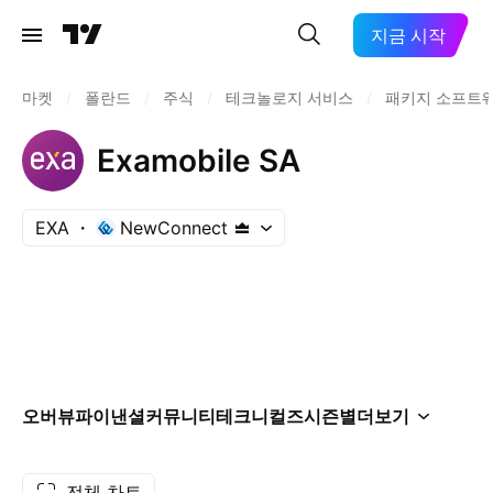
지금 시작
마켓
/
폴란드
/
주식
/
테크놀로지 서비스
/
패키지 소프트
Examobile SA
EXA
NewConnect
오버뷰
파이낸셜
커뮤니티
테크니컬즈
시즌별
더보기
전체 차트