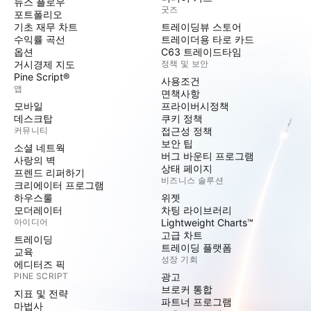
뉴스 플로우
굿즈
포트폴리오
기초 재무 차트
트레이딩뷰 스토어
수익률 곡선
트레이더용 타로 카드
옵션
C63 트레이드타임
거시경제 지도
정책 및 보안
Pine Script®
사용조건
앱
면책사항
모바일
프라이버시정책
데스크탑
쿠키 정책
커뮤니티
접근성 정책
보안 팁
소셜 네트웍
버그 바운티 프로그램
사랑의 벽
상태 페이지
프렌드 리퍼하기
비즈니스 솔루션
크리에이터 프로그램
하우스룰
위젯
모더레이터
차팅 라이브러리
아이디어
Lightweight Charts™
고급 차트
트레이딩
트레이딩 플랫폼
교육
성장 기회
에디터즈 픽
PINE SCRIPT
광고
브로커 통합
지표 및 전략
파트너 프로그램
마법사