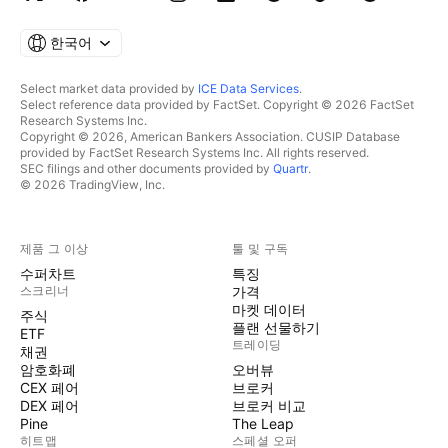
한국어
Select market data provided by
ICE Data Services
.
Select reference data provided by FactSet. Copyright © 2026 FactSet
Research Systems Inc.
Copyright © 2026, American Bankers Association. CUSIP Database
provided by FactSet Research Systems Inc. All rights reserved.
SEC filings and other documents provided by
Quartr
.
© 2026 TradingView, Inc.
제품 그 이상
툴 및 구독
수퍼차트
특징
스크리너
가격
마켓 데이터
주식
플랜 선물하기
ETF
트레이딩
채권
암호화폐
오버뷰
CEX 페어
브로커
DEX 페어
브로커 비교
Pine
The Leap
히트맵
스페셜 오퍼