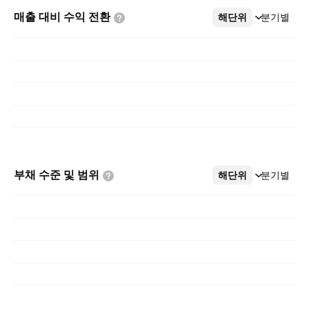
매출 대비 수익
전환
해단위
더보기
분기별
부채 수준 및
범위
해단위
더보기
분기별