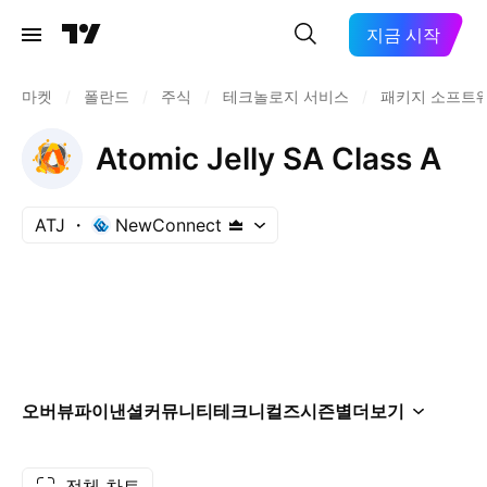
지금 시작
마켓
/
폴란드
/
주식
/
테크놀로지 서비스
/
패키지 소프트
Atomic Jelly SA Class A
ATJ
NewConnect
오버뷰
파이낸셜
커뮤니티
테크니컬즈
시즌별
더보기
전체 차트