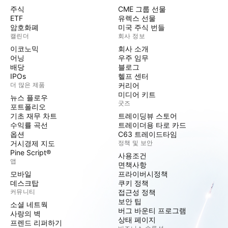
주식
CME 그룹 선물
ETF
유렉스 선물
암호화폐
미국 주식 번들
캘린더
회사 정보
이코노믹
회사 소개
어닝
우주 임무
배당
블로그
IPOs
헬프 센터
더 많은 제품
커리어
미디어 키트
뉴스 플로우
굿즈
포트폴리오
기초 재무 차트
트레이딩뷰 스토어
수익률 곡선
트레이더용 타로 카드
옵션
C63 트레이드타임
거시경제 지도
정책 및 보안
Pine Script®
사용조건
앱
면책사항
모바일
프라이버시정책
데스크탑
쿠키 정책
커뮤니티
접근성 정책
보안 팁
소셜 네트웍
버그 바운티 프로그램
사랑의 벽
상태 페이지
프렌드 리퍼하기