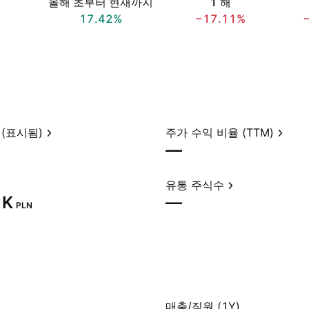
올해 초부터 현재까지
1 해
17.42%
−17.11%
(표시됨)
주가 수익 비율 (TTM)
—
유통 주식수
K‬
—
PLN
매출/직원 (1Y)