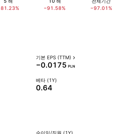
5 해
10 해
전체기간
−81.23%
−91.58%
−97.01%
기본 EPS (TTM)
−0.0175
PLN
베타 (1Y)
0.64
순이익/직원 (1Y)