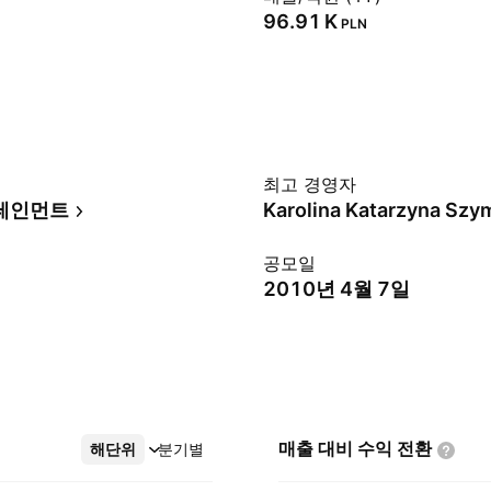
‪96.91 K‬
PLN
최고 경영자
테인먼트
Karolina Katarzyna Sz
공모일
2010년 4월 7일
매출 대비 수익
전환
해단위
더보기
분기별