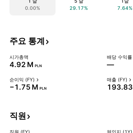
1 날
5 날
1달
0.00%
29.17%
7.64%
주요
통계
시가총액
배당 수익률 
‪4.92 M‬
—
PLN
순이익 (FY)
매출 (FY)
‪−1.75 M‬
‪193.83 
PLN
직원
직원 (FY)
체인지 (1Y)