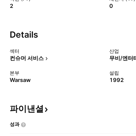
2
0
Details
섹터
산업
컨슈머 서비스
무비/엔터
본부
설립
Warsaw
1992
파이낸셜
성과