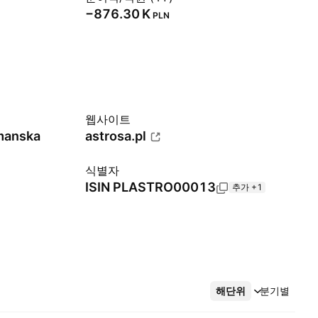
‪−876.30 K‬
PLN
웹사이트
ymanska
astrosa.pl
식별자
ISIN
PLASTRO00013
추가 +1
해단위
더보기
분기별