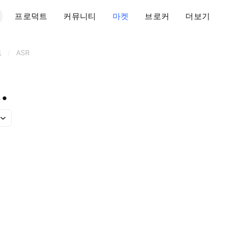
프로덕트
커뮤니티
마켓
브로커
더보기
트
/
ASR
.