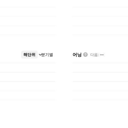
어닝
해단위
더보기
분기별
다음
:
—