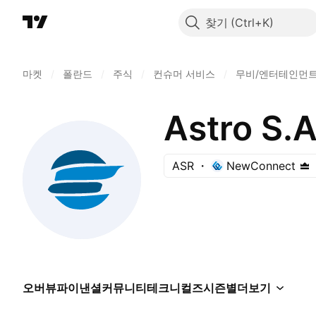
찾기
마켓
/
폴란드
/
주식
/
컨슈머 서비스
/
무비/엔터테인먼
Astro S.A
ASR
NewConnect
오버뷰
파이낸셜
커뮤니티
테크니컬즈
시즌별
더보기