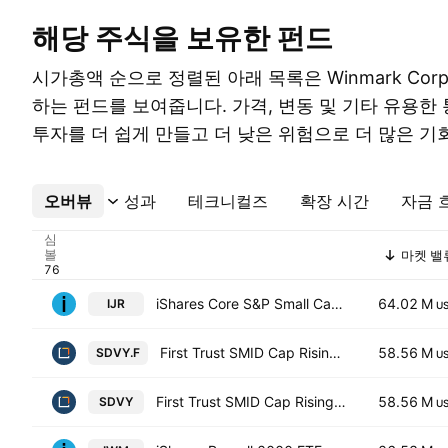
해당 주식을 보유한 펀드
시가총액 순으로 정렬된 아래 목록은 Winmark Corpo
하는 펀드를 보여줍니다. 가격, 변동 및 기타 유용한
투자를 더 쉽게 만들고 더 낮은 위험으로 더 많은 기
오버뷰
더보기
성과
테크니컬즈
확장 시간
자금 
심
볼
마켓 밸
iShares Core S&P Small Cap ETF
64.02 M
IJR
U
First Trust SMID Cap Rising Dividend Achievers ETF Trust Unit -Hedged-
58.56 M
SDVY.F
U
First Trust SMID Cap Rising Dividend Achievers ETF
58.56 M
SDVY
U