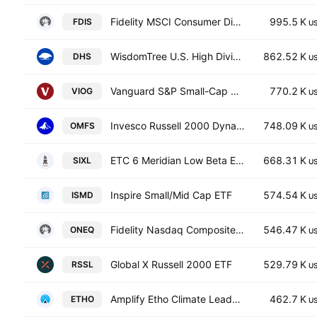
Fidelity MSCI Consumer Discretionary Index ETF
995.5 K
FDIS
U
WisdomTree U.S. High Dividend Fund
862.52 K
DHS
U
Vanguard S&P Small-Cap 600 Growth ETF
770.2 K
VIOG
U
Invesco Russell 2000 Dynamic Multifactor ETF
748.09 K
OMFS
U
ETC 6 Meridian Low Beta Equity ETF
668.31 K
SIXL
U
Inspire Small/Mid Cap ETF
574.54 K
ISMD
U
Fidelity Nasdaq Composite Index ETF
546.47 K
ONEQ
U
Global X Russell 2000 ETF
529.79 K
RSSL
U
Amplify Etho Climate Leadership U.S. ETF
462.7 K
ETHO
U