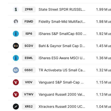
State Street SPDR RUSSELL 2000 U.S. SMALL CAP UCITS ETF Accum Ptg USD
1.99 M
ZPRR
U
Fidelity Small-Mid Multifactor ETF
1.98 M
FSMD
U
iShares S&P SmallCap 600 UCITS ETF USD
1.92 M
ISP6
U
Bahl & Gaynor Small Cap Dividend ETF
1.45 M
SCDV
U
iShares ESG Aware MSCI USA Small-Cap ETF
1.36 M
ESML
U
TR Activebeta US Small Cap Equity ETF
1.32 M
GSSC
U
Vanguard S&P Small-Cap 600 Value ETF
1.15 M
VIOV
U
Vanguard Russell 2000 Value ETF
1.13 M
VTWV
U
Xtrackers Russell 2000 UCITS ETF
1.04 M
XRS2
U