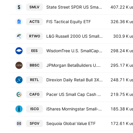
State Street SPDR US Small Cap Low Volatility Index ETF
407.22 K
SMLV
U
FIS Tactical Equity ETF
326.36 K
ACTS
U
L&G Russell 2000 US Small Cap Quality UCITS ETF
303.9 K
RTWO
U
WisdomTree U.S. SmallCap Fund
298.24 K
EES
U
JPMorgan BetaBuilders U.S. Small Cap Equity Fund
295.17 K
BBSC
U
Direxion Daily Retail Bull 3X ETF
248.71 K
RETL
U
Pacer US Small Cap Cash Cows Growth Leaders ETF
219.75 K
CAFG
U
iShares Morningstar Small-Cap Growth ETF
185.38 K
ISCG
U
Sequoia Global Value ETF
172.61 K
SFGV
U