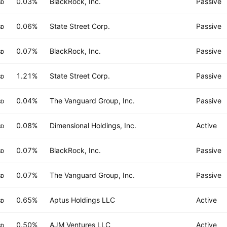
0.03%
BlackRock, Inc.
Passive
SD
0.06%
State Street Corp.
Passive
SD
0.07%
BlackRock, Inc.
Passive
SD
1.21%
State Street Corp.
Passive
SD
0.04%
The Vanguard Group, Inc.
Passive
SD
0.08%
Dimensional Holdings, Inc.
Active
SD
0.07%
BlackRock, Inc.
Passive
SD
0.07%
The Vanguard Group, Inc.
Passive
SD
0.65%
Aptus Holdings LLC
Active
SD
0.50%
AJM Ventures LLC
Active
SD