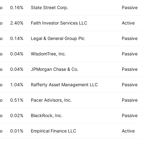
0.16%
State Street Corp.
Passive
SD
2.40%
Faith Investor Services LLC
Active
SD
0.14%
Legal & General Group Plc
Passive
SD
0.04%
WisdomTree, Inc.
Passive
SD
0.04%
JPMorgan Chase & Co.
Passive
SD
1.04%
Rafferty Asset Management LLC
Passive
SD
0.51%
Pacer Advisors, Inc.
Passive
SD
0.02%
BlackRock, Inc.
Passive
SD
0.01%
Empirical Finance LLC
Active
SD