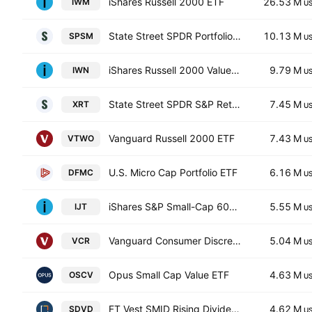
iShares Russell 2000 ETF
26.53 M
IWM
U
State Street SPDR Portfolio S&P 600 Small Cap ETF
10.13 M
SPSM
U
iShares Russell 2000 Value ETF
9.79 M
IWN
U
State Street SPDR S&P Retail ETF
7.45 M
XRT
U
Vanguard Russell 2000 ETF
7.43 M
VTWO
U
U.S. Micro Cap Portfolio ETF
6.16 M
DFMC
U
iShares S&P Small-Cap 600 Growth ETF
5.55 M
IJT
U
Vanguard Consumer Discretionary ETF
5.04 M
VCR
U
Opus Small Cap Value ETF
4.63 M
OSCV
U
FT Vest SMID Rising Dividend Achievers Target Income ETF
4.62 M
SDVD
U