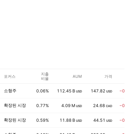
지출
체
포커스
AUM
가격
비율
지 
소형주
0.06%
112.45 B
147.82
−0.75
USD
USD
확장된 시장
0.77%
4.09 M
24.68
−0.48
USD
CAD
확장된 시장
0.59%
11.88 B
44.51
−0.34
USD
USD