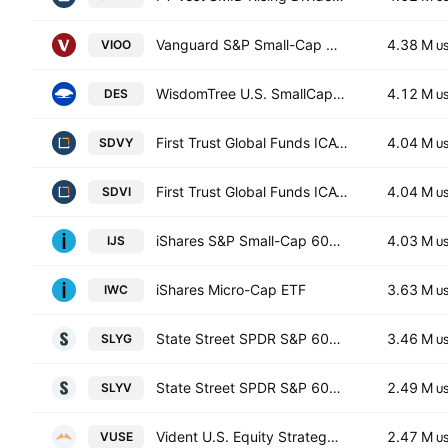
Vanguard S&P Small-Cap 600 ETF
4.38 M
VIOO
U
WisdomTree U.S. SmallCap Dividend Fund
4.12 M
DES
U
First Trust Global Funds ICAV - First Trust Smid Rising Dividend Achievers Ucits ETF Accum A USD
4.04 M
SDVY
U
First Trust Global Funds ICAV - First Trust Smid Rising Dividend Achievers Ucits ETF B USD
4.04 M
SDVI
U
iShares S&P Small-Cap 600 Value ETF
4.03 M
IJS
U
iShares Micro-Cap ETF
3.63 M
IWC
U
State Street SPDR S&P 600 Small Cap Growth ETF
3.46 M
SLYG
U
State Street SPDR S&P 600 Small Cap Value ETF
2.49 M
SLYV
U
Vident U.S. Equity Strategy ETF
2.47 M
VUSE
U