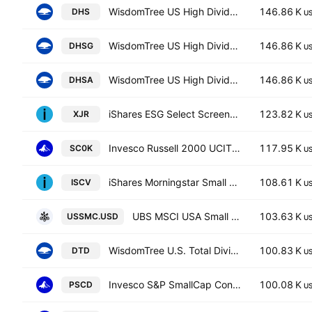
WisdomTree US High Dividend UCITS ETF USD
146.86 K
DHS
U
WisdomTree US High Dividend UCITS ETF Accum Hedged GBP
146.86 K
DHSG
U
WisdomTree US High Dividend UCITS ETF Accum USD
146.86 K
DHSA
U
iShares ESG Select Screened S&P Small-Cap ETF
123.82 K
XJR
U
Invesco Russell 2000 UCITS ETF
117.95 K
SC0K
U
iShares Morningstar Small Cap Value ETF
108.61 K
ISCV
U
UBS MSCI USA Small Cap Selection UCITS ETF Accum USD
103.63 K
USSMC.USD
U
WisdomTree U.S. Total Dividend Fund
100.83 K
DTD
U
Invesco S&P SmallCap Consumer Discretionary ETF
100.08 K
PSCD
U