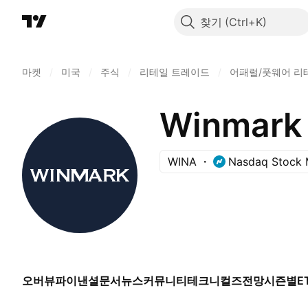
찾기
마켓
/
미국
/
주식
/
리테일 트레이드
/
어패럴/풋웨어 리
Winmark 
WINA
Nasdaq Stock 
오버뷰
파이낸셜
문서
뉴스
커뮤니티
테크니컬즈
전망
시즌별
E