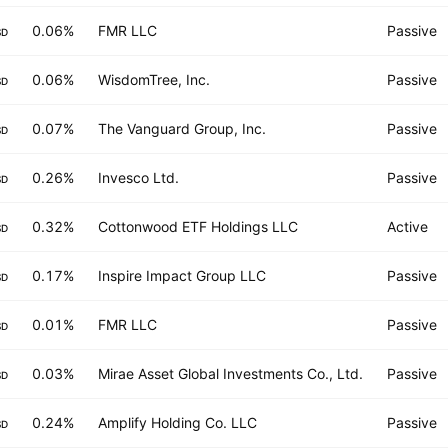
0.06%
FMR LLC
Passive
SD
0.06%
WisdomTree, Inc.
Passive
SD
0.07%
The Vanguard Group, Inc.
Passive
SD
0.26%
Invesco Ltd.
Passive
SD
0.32%
Cottonwood ETF Holdings LLC
Active
SD
0.17%
Inspire Impact Group LLC
Passive
SD
0.01%
FMR LLC
Passive
SD
0.03%
Mirae Asset Global Investments Co., Ltd.
Passive
SD
0.24%
Amplify Holding Co. LLC
Passive
SD