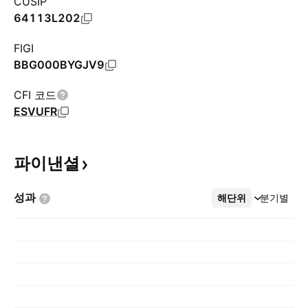
CUSIP
64113L202
FIGI
BBG000BYGJV9
CFI 코드
ESVUFR
파이낸셜
성과
해단위
더보기
분기별