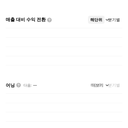
매출 대비 수익
전환
해단위
더보기
분기별
어닝
해단위
더보기
분기별
다음
:
—