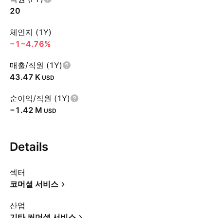
20
체인지 (1Y)
−1
−4.76%
매출/직원 (1Y)
‪43.47 K‬
USD
순이익/직원 (1Y)
‪−1.42 M‬
USD
Details
섹터
코머셜 서비스
산업
기타 커머셜 서비스