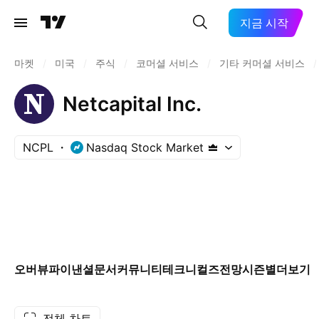
지금 시작
마켓
/
미국
/
주식
/
코머셜 서비스
/
기타 커머셜 서비스
/
Netcapital Inc.
NCPL
Nasdaq Stock Market
오버뷰
파이낸셜
문서
커뮤니티
테크니컬즈
전망
시즌별
더보기
전체 차트