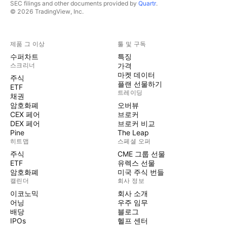
SEC filings and other documents provided by
Quartr
.
© 2026 TradingView, Inc.
제품 그 이상
툴 및 구독
수퍼차트
특징
스크리너
가격
마켓 데이터
주식
플랜 선물하기
ETF
트레이딩
채권
암호화폐
오버뷰
CEX 페어
브로커
DEX 페어
브로커 비교
Pine
The Leap
히트맵
스페셜 오퍼
주식
CME 그룹 선물
ETF
유렉스 선물
암호화폐
미국 주식 번들
캘린더
회사 정보
이코노믹
회사 소개
어닝
우주 임무
배당
블로그
IPOs
헬프 센터