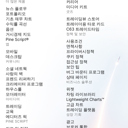
더 많은 제품
커리어
미디어 키트
뉴스 플로우
굿즈
포트폴리오
기초 재무 차트
트레이딩뷰 스토어
수익률 곡선
트레이더용 타로 카드
옵션
C63 트레이드타임
거시경제 지도
정책 및 보안
Pine Script®
사용조건
앱
면책사항
모바일
프라이버시정책
데스크탑
쿠키 정책
커뮤니티
접근성 정책
보안 팁
소셜 네트웍
버그 바운티 프로그램
사랑의 벽
상태 페이지
프렌드 리퍼하기
비즈니스 솔루션
크리에이터 프로그램
하우스룰
위젯
모더레이터
차팅 라이브러리
아이디어
Lightweight Charts™
고급 차트
트레이딩
트레이딩 플랫폼
교육
성장 기회
에디터즈 픽
PINE SCRIPT
광고
브로커 통합