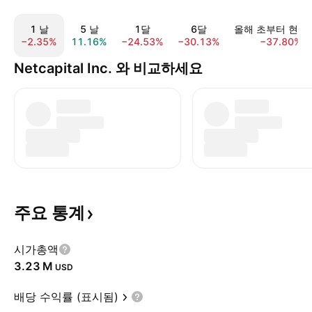
1 날
5 날
1달
6달
올해 초부터 현재
−2.35%
11.16%
−24.53%
−30.13%
−37.80%
Netcapital Inc. 와 비교하세요
주요
통계
시가총액
‪3.23 M‬
USD
배당 수익률 (표시됨)