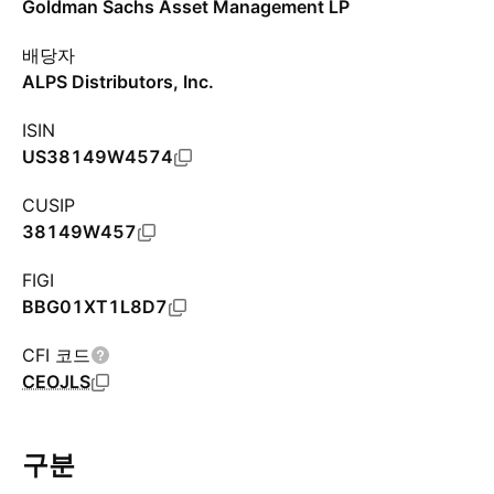
Goldman Sachs Asset Management LP
배당자
ALPS Distributors, Inc.
ISIN
US38149W4574
CUSIP
38149W457
FIGI
BBG01XT1L8D7
CFI 코드
CEOJLS
구분