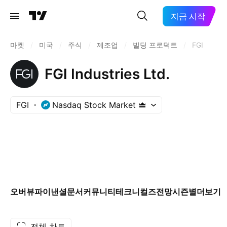
지금 시작
마켓
/
미국
/
주식
/
제조업
/
빌딩 프로덕트
/
FGI
FGI Industries Ltd.
FGI
Nasdaq Stock Market
오버뷰
파이낸셜
문서
커뮤니티
테크니컬즈
전망
시즌별
더보기
전체 차트