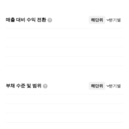
매출 대비 수익
전환
해단위
더보기
분기별
부채 수준 및
범위
해단위
더보기
분기별