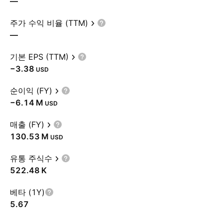
—
주가 수익 비율 (TTM)
—
기본 EPS (TTM)
−3.38
USD
순이익 (FY)
‪−6.14 M‬
USD
매출 (FY)
‪130.53 M‬
USD
유통 주식수
‪522.48 K‬
베타 (1Y)
5.67