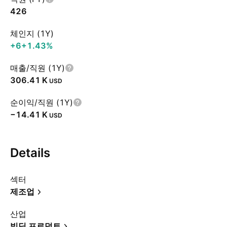
426
체인지 (1Y)
+6
+1.43%
매출/직원 (1Y)
‪306.41 K‬
USD
순이익/직원 (1Y)
‪−14.41 K‬
USD
Details
섹터
제조업
산업
빌딩 프로덕트