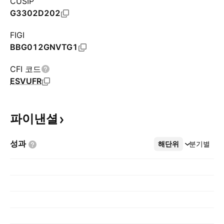
CUSIP
G3302D202
FIGI
BBG012GNVTG1
CFI 코드
ESVUFR
파이낸셜
성과
해단위
더보기
분기별