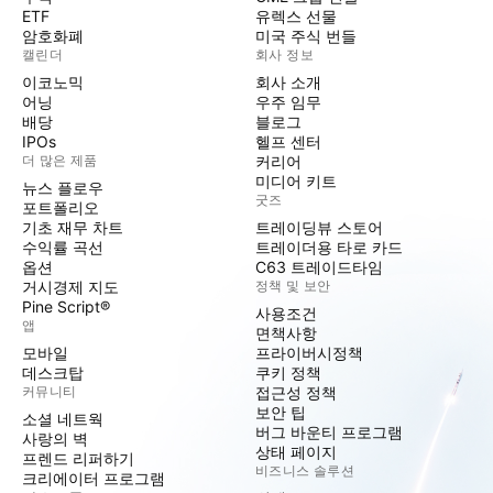
ETF
유렉스 선물
암호화폐
미국 주식 번들
캘린더
회사 정보
이코노믹
회사 소개
어닝
우주 임무
배당
블로그
IPOs
헬프 센터
더 많은 제품
커리어
미디어 키트
뉴스 플로우
굿즈
포트폴리오
기초 재무 차트
트레이딩뷰 스토어
수익률 곡선
트레이더용 타로 카드
옵션
C63 트레이드타임
거시경제 지도
정책 및 보안
Pine Script®
사용조건
앱
면책사항
모바일
프라이버시정책
데스크탑
쿠키 정책
커뮤니티
접근성 정책
보안 팁
소셜 네트웍
버그 바운티 프로그램
사랑의 벽
상태 페이지
프렌드 리퍼하기
비즈니스 솔루션
크리에이터 프로그램