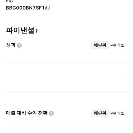
FIGI
BBG000BN7SF1
파이낸셜
성과
해단위
더보기
분기별
매출 대비 수익
전환
해단위
더보기
분기별