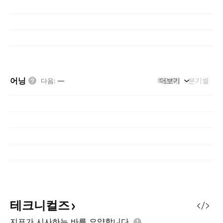
어닝
해단위
더보기
분기별
다음
:
—
테크니컬즈
지표가 시사하는 바를
요약합니다.