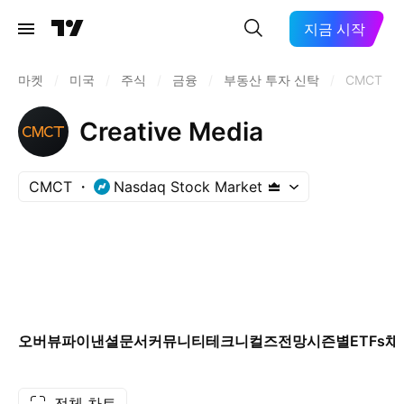
지금 시작
마켓
/
미국
/
주식
/
금융
/
부동산 투자 신탁
/
CMCT
Creative Media
CMCT
Nasdaq Stock Market
오버뷰
파이낸셜
문서
커뮤니티
테크니컬즈
전망
시즌별
ETFs
채
전체 차트