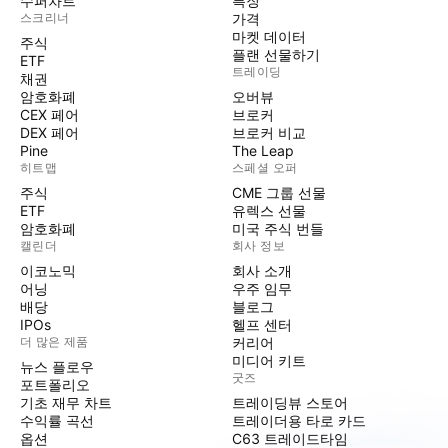
수퍼차트
특징
스크리너
가격
마켓 데이터
주식
플랜 선물하기
ETF
트레이딩
채권
암호화폐
오버뷰
CEX 페어
브로커
DEX 페어
브로커 비교
Pine
The Leap
히트맵
스페셜 오퍼
주식
CME 그룹 선물
ETF
유렉스 선물
암호화폐
미국 주식 번들
캘린더
회사 정보
이코노믹
회사 소개
어닝
우주 임무
배당
블로그
IPOs
헬프 센터
더 많은 제품
커리어
미디어 키트
뉴스 플로우
굿즈
포트폴리오
기초 재무 차트
트레이딩뷰 스토어
수익률 곡선
트레이더용 타로 카드
옵션
C63 트레이드타임