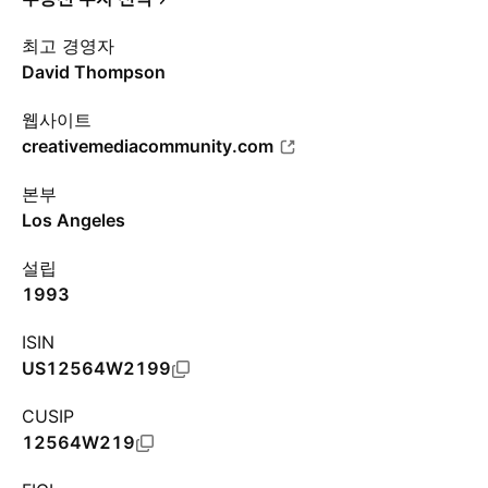
최고 경영자
David Thompson
웹사이트
creativemediacommunity.com
본부
Los Angeles
설립
1993
ISIN
US12564W2199
CUSIP
12564W219