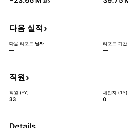
‪−23.66 M‬
‪39.75 M
USD
다음
실적
다음 리포트 날짜
리포트 기간
—
—
직원
직원 (FY)
체인지 (1Y)
33
0
Details