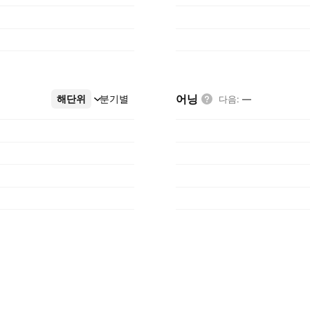
어닝
해단위
더보기
분기별
다음
:
—