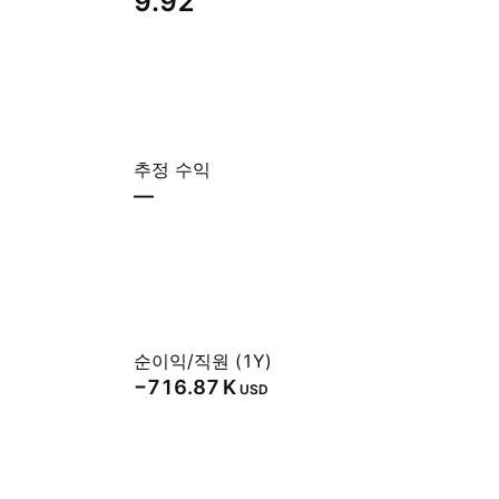
9.92
추정 수익
—
순이익/직원 (1Y)
‪−716.87 K‬
USD