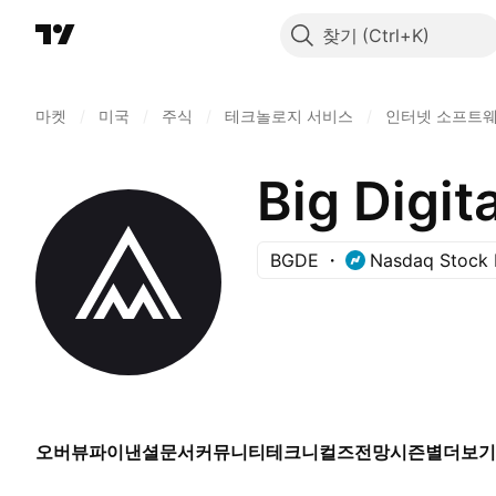
찾기
마켓
/
미국
/
주식
/
테크놀로지 서비스
/
인터넷 소프트
Big Digit
BGDE
Nasdaq Stock 
오버뷰
파이낸셜
문서
커뮤니티
테크니컬즈
전망
시즌별
더보기