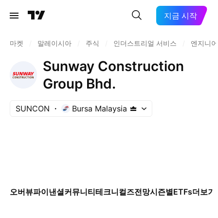
지금 시작
마켓
/
말레이시아
/
주식
/
인더스트리얼 서비스
/
엔지니어
Sunway Construction
Group Bhd.
SUNCON
Bursa Malaysia
오버뷰
파이낸셜
커뮤니티
테크니컬즈
전망
시즌별
ETFs
더보기