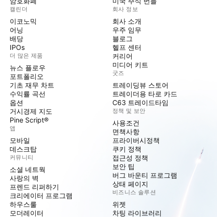
암호화폐
미국 주식 번들
캘린더
회사 정보
이코노믹
회사 소개
어닝
우주 임무
배당
블로그
IPOs
헬프 센터
더 많은 제품
커리어
미디어 키트
뉴스 플로우
굿즈
포트폴리오
기초 재무 차트
트레이딩뷰 스토어
수익률 곡선
트레이더용 타로 카드
옵션
C63 트레이드타임
거시경제 지도
정책 및 보안
Pine Script®
사용조건
앱
면책사항
모바일
프라이버시정책
데스크탑
쿠키 정책
커뮤니티
접근성 정책
보안 팁
소셜 네트웍
버그 바운티 프로그램
사랑의 벽
상태 페이지
프렌드 리퍼하기
비즈니스 솔루션
크리에이터 프로그램
하우스룰
위젯
모더레이터
차팅 라이브러리