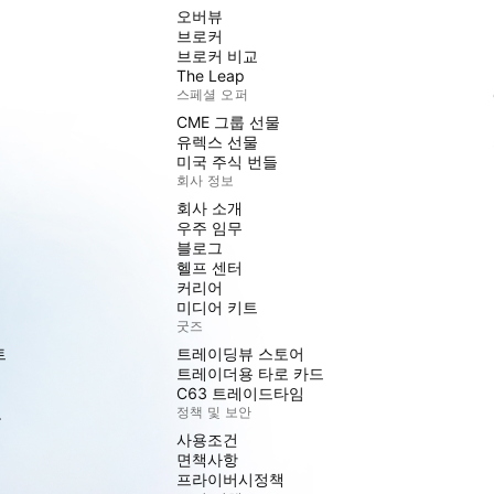
오버뷰
브로커
브로커 비교
The Leap
스페셜 오퍼
CME 그룹 선물
유렉스 선물
미국 주식 번들
회사 정보
회사 소개
우주 임무
블로그
헬프 센터
커리어
미디어 키트
굿즈
트
트레이딩뷰 스토어
트레이더용 타로 카드
C63 트레이드타임
도
정책 및 보안
사용조건
면책사항
프라이버시정책