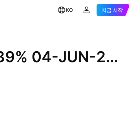
KO
지금 시작
BP Capital Markets America, Inc. 2.939% 04-JUN-2051