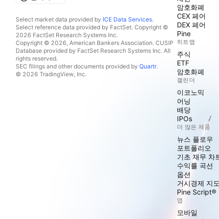
암호화폐
CEX 페어
Select market data provided by
ICE Data Services
.
DEX 페어
Select reference data provided by FactSet. Copyright ©
Pine
2026 FactSet Research Systems Inc.
히트맵
Copyright © 2026, American Bankers Association. CUSIP
Database provided by FactSet Research Systems Inc. All
주식
rights reserved.
ETF
SEC filings and other documents provided by
Quartr
.
암호화폐
© 2026 TradingView, Inc.
캘린더
이코노믹
어닝
배당
IPOs
더 많은 제품
뉴스 플로우
포트폴리오
기초 재무 차
수익률 곡선
옵션
거시경제 지
Pine Script®
앱
모바일