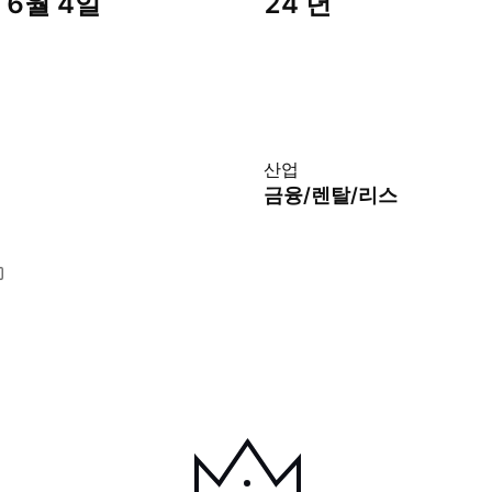
 6월 4일
24 년
산업
금융/렌탈/리스