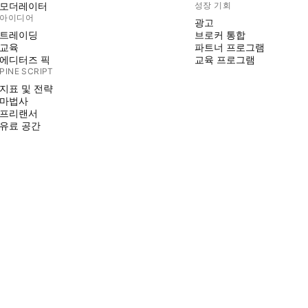
모더레이터
성장 기회
아이디어
광고
트레이딩
브로커 통합
교육
파트너 프로그램
에디터즈 픽
교육 프로그램
PINE SCRIPT
지표 및 전략
마법사
프리랜서
유료 공간