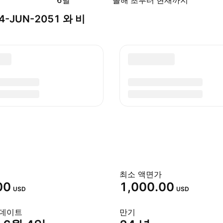
6달
올해 초부터 현재까지
% 04-JUN-2051 와 비
최소 액면가
00
1,000.00
USD
USD
 데이트
만기