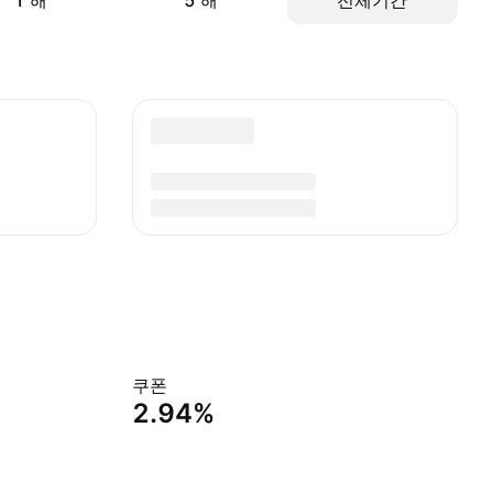
1 해
5 해
전체기간
쿠폰
2.94%