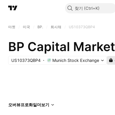
찾기
마켓
/
미국
/
BP.
/
회사채
/
US10373QBP4
US10373QBP4
Munich Stock Exchange
오버뷰
프로화일
더보기