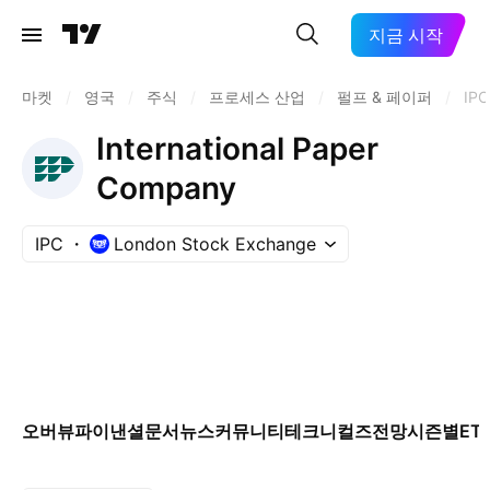
지금 시작
마켓
/
영국
/
주식
/
프로세스 산업
/
펄프 & 페이퍼
/
IPC
International Paper
Company
IPC
London Stock Exchange
오버뷰
파이낸셜
문서
뉴스
커뮤니티
테크니컬즈
전망
시즌별
ET