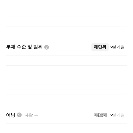
부채 수준 및
범위
해단위
더보기
분기별
어닝
해단위
더보기
분기별
다음
:
—