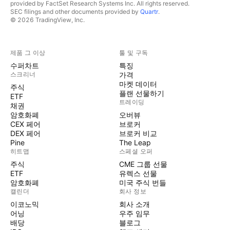
provided by FactSet Research Systems Inc. All rights reserved.
SEC filings and other documents provided by
Quartr
.
© 2026 TradingView, Inc.
제품 그 이상
툴 및 구독
수퍼차트
특징
스크리너
가격
마켓 데이터
주식
플랜 선물하기
ETF
트레이딩
채권
암호화폐
오버뷰
CEX 페어
브로커
DEX 페어
브로커 비교
Pine
The Leap
히트맵
스페셜 오퍼
주식
CME 그룹 선물
ETF
유렉스 선물
암호화폐
미국 주식 번들
캘린더
회사 정보
이코노믹
회사 소개
어닝
우주 임무
배당
블로그