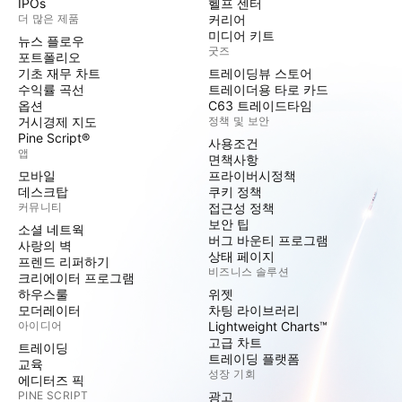
IPOs
헬프 센터
더 많은 제품
커리어
미디어 키트
뉴스 플로우
굿즈
포트폴리오
기초 재무 차트
트레이딩뷰 스토어
수익률 곡선
트레이더용 타로 카드
옵션
C63 트레이드타임
거시경제 지도
정책 및 보안
Pine Script®
사용조건
앱
면책사항
모바일
프라이버시정책
데스크탑
쿠키 정책
커뮤니티
접근성 정책
보안 팁
소셜 네트웍
버그 바운티 프로그램
사랑의 벽
상태 페이지
프렌드 리퍼하기
비즈니스 솔루션
크리에이터 프로그램
하우스룰
위젯
모더레이터
차팅 라이브러리
아이디어
Lightweight Charts™
고급 차트
트레이딩
트레이딩 플랫폼
교육
성장 기회
에디터즈 픽
PINE SCRIPT
광고