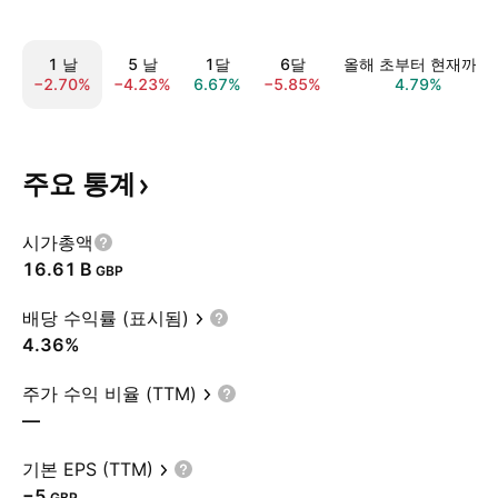
1 날
5 날
1달
6달
올해 초부터 현재까지
−2.70%
−4.23%
6.67%
−5.85%
4.79%
주요
통계
시가총액
‪16.61 B‬
GBP
배당 수익률 (표시됨)
4.36%
주가 수익 비율 (TTM)
—
기본 EPS (TTM)
−5
GBP