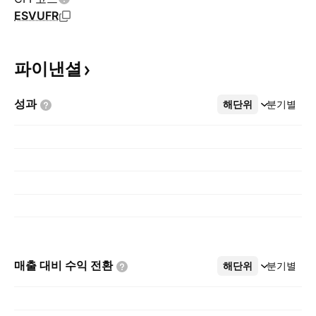
ESVUFR
파이낸셜
성과
해단위
더보기
분기별
매출 대비 수익
전환
해단위
더보기
분기별