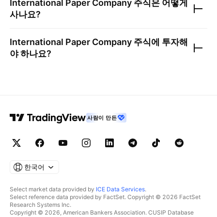
International Paper Company
주식은 어떻게
사나요?
International Paper Company
주식에 투자해
야 하나요?
사람이 만든
한국어
Select market data provided by
ICE Data Services
.
Select reference data provided by FactSet. Copyright © 2026 FactSet
Research Systems Inc.
Copyright © 2026, American Bankers Association. CUSIP Database