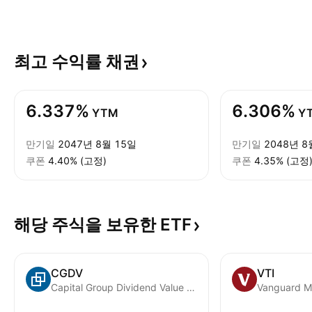
최고 수익률
채권
6.337%
6.306%
YTM
Y
만기일
2047년 8월 15일
만기일
2048년 8
쿠폰
4.40% (고정)
쿠폰
4.35% (고정
해당 주식을 보유한
ETF
CGDV
VTI
Capital Group Dividend Value ETF