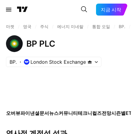
지금 시작
마켓
/
영국
/
주식
/
에너지 미네랄
/
통합 오일
/
BP.
/
BP PLC
BP.
London Stock Exchange
오버뷰
파이낸셜
문서
뉴스
커뮤니티
테크니컬즈
전망
시즌별
ET
역사적 계절성 성과