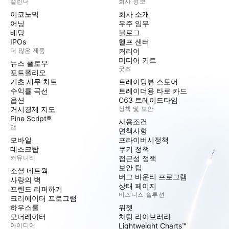
캘린더
회사 정보
이코노믹
회사 소개
어닝
우주 임무
배당
블로그
IPOs
헬프 센터
더 많은 제품
커리어
미디어 키트
뉴스 플로우
굿즈
포트폴리오
기초 재무 차트
트레이딩뷰 스토어
수익률 곡선
트레이더용 타로 카드
옵션
C63 트레이드타임
거시경제 지도
정책 및 보안
Pine Script®
사용조건
앱
면책사항
모바일
프라이버시정책
데스크탑
쿠키 정책
커뮤니티
접근성 정책
보안 팁
소셜 네트웍
버그 바운티 프로그램
사랑의 벽
상태 페이지
프렌드 리퍼하기
비즈니스 솔루션
크리에이터 프로그램
하우스룰
위젯
모더레이터
차팅 라이브러리
아이디어
Lightweight Charts™