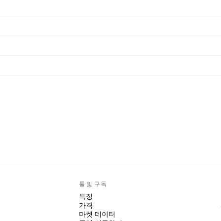
툴 및 구독
특징
가격
마켓 데이터