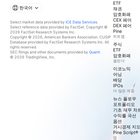
ETF
한국어
채권
암호화폐
CEX 페어
Select market data provided by
ICE Data Services
.
DEX 페어
Select reference data provided by FactSet. Copyright ©
Pine
2026 FactSet Research Systems Inc.
히트맵
Copyright © 2026, American Bankers Association. CUSIP
Database provided by FactSet Research Systems Inc. All
주식
rights reserved.
ETF
SEC filings and other documents provided by
Quartr
.
암호화폐
© 2026 TradingView, Inc.
캘린더
이코노믹
어닝
배당
IPOs
더 많은 제품
뉴스 플로우
포트폴리오
기초 재무 차
수익률 곡선
옵션
거시경제 지
Pine Script®
앱