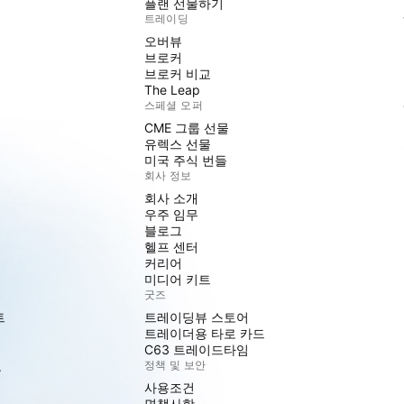
플랜 선물하기
트레이딩
오버뷰
브로커
브로커 비교
The Leap
스페셜 오퍼
CME 그룹 선물
유렉스 선물
미국 주식 번들
회사 정보
회사 소개
우주 임무
블로그
헬프 센터
커리어
미디어 키트
굿즈
트
트레이딩뷰 스토어
트레이더용 타로 카드
C63 트레이드타임
도
정책 및 보안
사용조건
면책사항