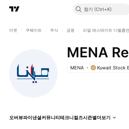
찾기
마켓
/
쿠웨이트
/
주식
/
금융
/
리얼 에스테이트 디벨롭
MENA Re
MENA
Kuwait Stock 
오버뷰
파이낸셜
커뮤니티
테크니컬즈
시즌별
더보기