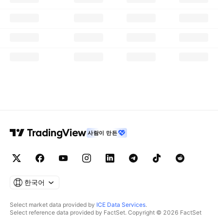
사람이 만든
한국어
Select market data provided by
ICE Data Services
.
Select reference data provided by FactSet. Copyright © 2026 FactSet