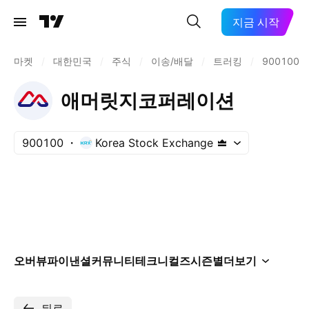
지금 시작
마켓
/
대한민국
/
주식
/
이송/배달
/
트러킹
/
900100
애머릿지코퍼레이션
900100
Korea Stock Exchange
오버뷰
파이낸셜
커뮤니티
테크니컬즈
시즌별
더보기
뒤로