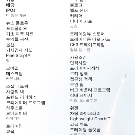
배당
블로그
IPOs
헬프 센터
더 많은 제품
커리어
미디어 키트
뉴스 플로우
굿즈
포트폴리오
기초 재무 차트
트레이딩뷰 스토어
수익률 곡선
트레이더용 타로 카드
옵션
C63 트레이드타임
거시경제 지도
정책 및 보안
Pine Script®
사용조건
앱
면책사항
모바일
프라이버시정책
데스크탑
쿠키 정책
커뮤니티
접근성 정책
보안 팁
소셜 네트웍
버그 바운티 프로그램
사랑의 벽
상태 페이지
프렌드 리퍼하기
비즈니스 솔루션
크리에이터 프로그램
하우스룰
위젯
모더레이터
차팅 라이브러리
아이디어
Lightweight Charts™
고급 차트
트레이딩
트레이딩 플랫폼
교육
성장 기회