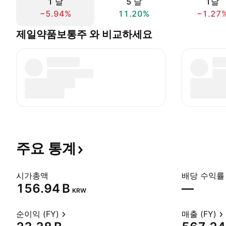
1 날
5 날
1달
−5.94%
11.20%
−1.27
제일약품보통주 와 비교하세요
주요
통계
시가총액
배당 수익률 
‪156.94 B‬
—
KRW
순이익 (FY)
매출 (FY)