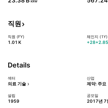
‪23.38 B‬
‪567.24 
KRW
직원
직원 (FY)
체인지 (1Y)
‪1.01 K‬
+28
+2.8
Details
섹터
산업
의료 기술
제약: 주요
설립
공모일
1959
2017년 7