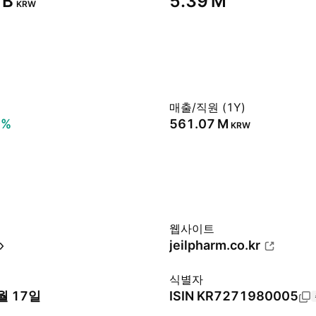
B‬
‪5.39 M‬
KRW
매출/직원 (1Y)
5%
‪561.07 M‬
KRW
웹사이트
jeilpharm.co.kr
식별자
월 17일
ISIN
KR7271980005