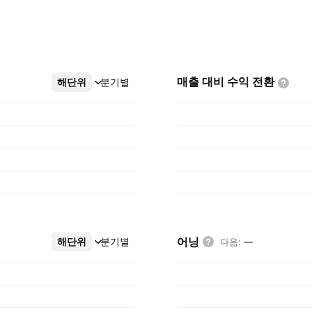
매출 대비 수익
전환
해단위
더보기
분기별
어닝
해단위
더보기
분기별
다음
:
—