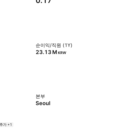
0.17
순이익/직원 (1Y)
‪23.13 M‬
KRW
본부
Seoul
추가 +1