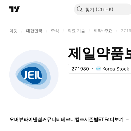
찾기
마켓
/
대한민국
/
주식
/
의료 기술
/
제약: 주요
/
271
제일약품
271980
Korea Stock
오버뷰
파이낸셜
커뮤니티
테크니컬즈
시즌별
ETFs
더보기