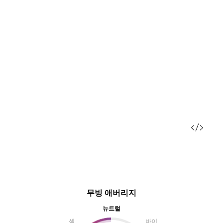
무빙 애버리지
뉴트럴
셀
바이