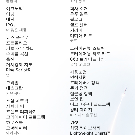
캘린더
회사 정보
이코노믹
회사 소개
어닝
우주 임무
배당
블로그
IPOs
헬프 센터
더 많은 제품
커리어
미디어 키트
뉴스 플로우
굿즈
포트폴리오
기초 재무 차트
트레이딩뷰 스토어
수익률 곡선
트레이더용 타로 카드
옵션
C63 트레이드타임
거시경제 지도
정책 및 보안
Pine Script®
사용조건
앱
면책사항
모바일
프라이버시정책
데스크탑
쿠키 정책
커뮤니티
접근성 정책
보안 팁
소셜 네트웍
버그 바운티 프로그램
사랑의 벽
상태 페이지
프렌드 리퍼하기
비즈니스 솔루션
크리에이터 프로그램
하우스룰
위젯
모더레이터
차팅 라이브러리
아이디어
Lightweight Charts™