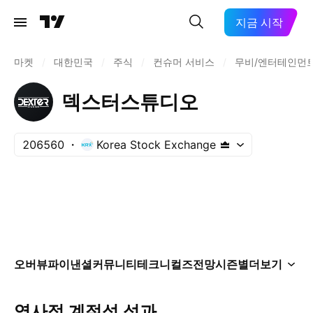
지금 시작
마켓
/
대한민국
/
주식
/
컨슈머 서비스
/
무비/엔터테인먼
덱스터스튜디오
206560
Korea Stock Exchange
오버뷰
파이낸셜
커뮤니티
테크니컬즈
전망
시즌별
더보기
역사적 계절성 성과