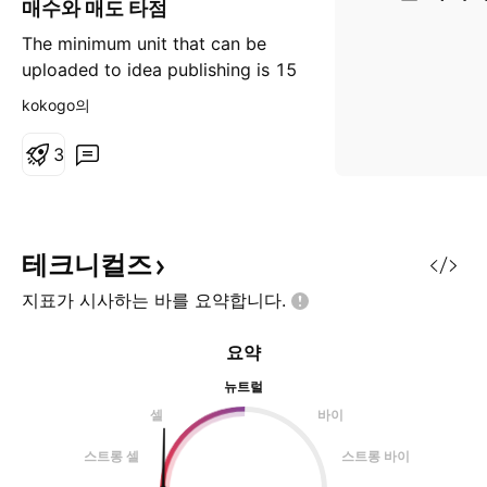
매수와 매도 타점
The minimum unit that can be
uploaded to idea publishing is 15
minutes, so it is proven in 15
kokogo의
minutes, but the pump indicator
can receive buy and sell signals
3
even in seconds. 아이디어 퍼블리
싱에 올릴 수 있는 최소 단위가 15
분이라 15분 만에 증명이 되지만,
펌프 인디케이터는 몇 초 안에도 매
테크니컬즈
수, 매도 신호를 받을 수 있습니다.
지표가 시사하는 바를
요약합니다.
요약
뉴트럴
셀
바이
스트롱 셀
스트롱 바이