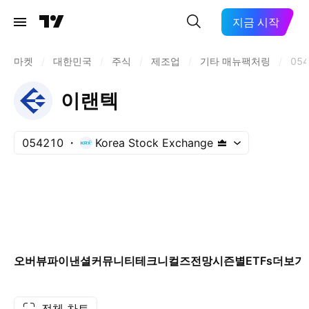
지금 시작
마켓
/
대한민국
/
주식
/
제조업
/
기타 매뉴팩처링
/
054
이랜텍
054210
Korea Stock Exchange
오버뷰
파이낸셜
커뮤니티
테크니컬즈
전망
시즌별
ETFs
더보기
전체 차트