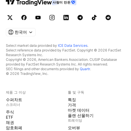
사람이 만든
한국어
Select market data provided by
ICE Data Services
.
Select reference data provided by FactSet. Copyright © 2026 FactSet
Research Systems Inc.
Copyright © 2026, American Bankers Association. CUSIP Database
provided by FactSet Research Systems Inc. All rights reserved.
SEC filings and other documents provided by
Quartr
.
© 2026 TradingView, Inc.
제품 그 이상
툴 및 구독
수퍼차트
특징
스크리너
가격
마켓 데이터
주식
플랜 선물하기
ETF
트레이딩
채권
암호화폐
오버뷰