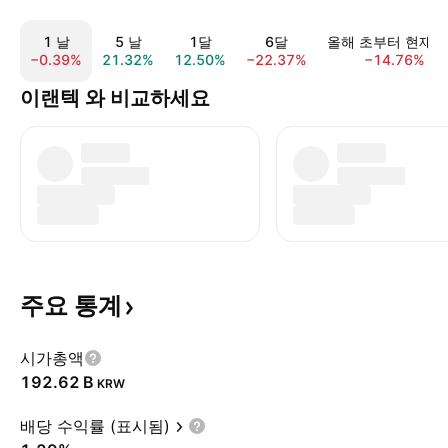
1 날
5 날
1달
6달
올해 초부터 현재
−0.39%
21.32%
12.50%
−22.37%
−14.76%
이랜텍 와 비교하세요
주요
통계
시가총액
‪192.62 B‬
KRW
배당 수익률 (표시됨)