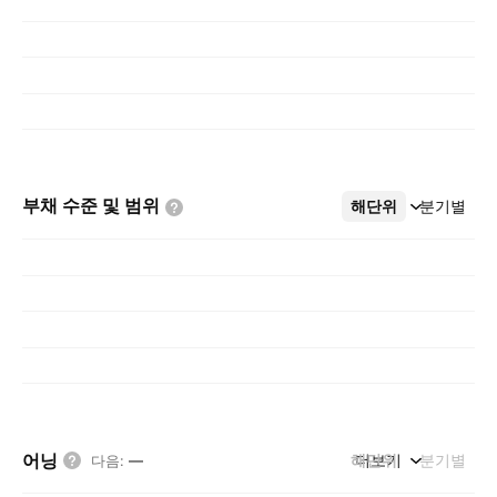
부채 수준 및
범위
해단위
더보기
분기별
어닝
해단위
더보기
분기별
다음
:
—