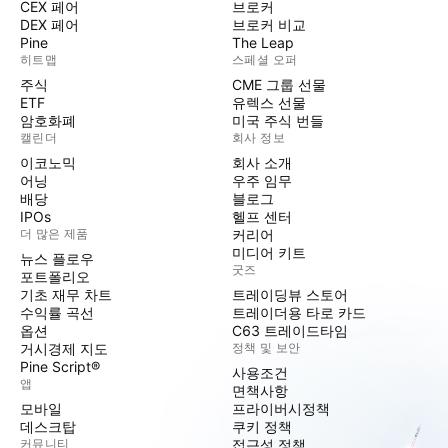
CEX 페어
브로커
DEX 페어
브로커 비교
Pine
The Leap
히트맵
스페셜 오퍼
주식
CME 그룹 선물
ETF
유렉스 선물
암호화폐
미국 주식 번들
캘린더
회사 정보
이코노믹
회사 소개
어닝
우주 임무
배당
블로그
IPOs
헬프 센터
더 많은 제품
커리어
미디어 키트
뉴스 플로우
굿즈
포트폴리오
기초 재무 차트
트레이딩뷰 스토어
수익률 곡선
트레이더용 타로 카드
옵션
C63 트레이드타임
거시경제 지도
정책 및 보안
Pine Script®
사용조건
앱
면책사항
모바일
프라이버시정책
데스크탑
쿠키 정책
커뮤니티
접근성 정책