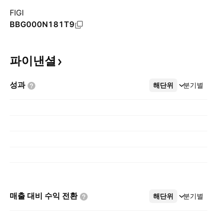
FIGI
BBG000N181T9
파이낸셜
성과
해단위
더보기
분기별
매출 대비 수익
전환
해단위
더보기
분기별