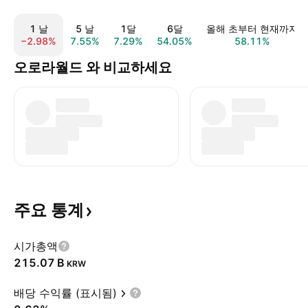
1 날
5 날
1달
6달
올해 초부터 현재까지
−2.98%
7.55%
7.29%
54.05%
58.11%
오로라월드 와 비교하세요
주요
통계
시가총액
‪215.07 B‬
KRW
배당 수익률 (표시됨)