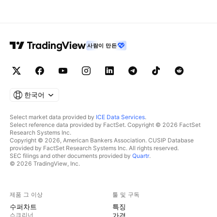
사람이 만든
한국어
Select market data provided by
ICE Data Services
.
Select reference data provided by FactSet. Copyright © 2026 FactSet
Research Systems Inc.
Copyright © 2026, American Bankers Association. CUSIP Database
provided by FactSet Research Systems Inc. All rights reserved.
SEC filings and other documents provided by
Quartr
.
© 2026 TradingView, Inc.
제품 그 이상
툴 및 구독
수퍼차트
특징
스크리너
가격