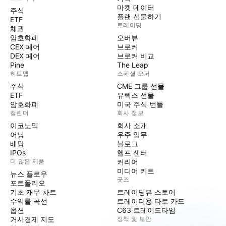
마켓 데이터
주식
플랜 선물하기
ETF
트레이딩
채권
암호화폐
오버뷰
CEX 페어
브로커
DEX 페어
브로커 비교
Pine
The Leap
히트맵
스페셜 오퍼
주식
CME 그룹 선물
ETF
유렉스 선물
암호화폐
미국 주식 번들
캘린더
회사 정보
이코노믹
회사 소개
어닝
우주 임무
배당
블로그
IPOs
헬프 센터
더 많은 제품
커리어
미디어 키트
뉴스 플로우
굿즈
포트폴리오
기초 재무 차트
트레이딩뷰 스토어
수익률 곡선
트레이더용 타로 카드
옵션
C63 트레이드타임
거시경제 지도
정책 및 보안