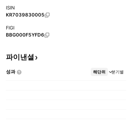
ISIN
KR7039830005
FIGI
BBG000F5YFD6
파이낸셜
성과
해단위
더보기
분기별