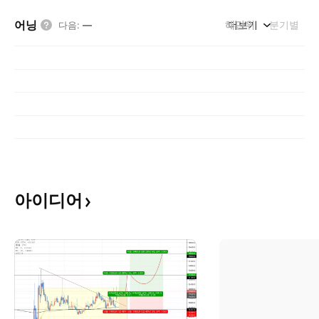
어닝
해단위
더보기
분기별
다음
:
—
아이디어