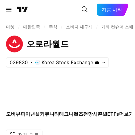
지금 시작
마켓
/
대한민국
/
주식
/
소비자 내구재
/
기타 컨슈머 스페
오로라월드
039830
Korea Stock Exchange
오버뷰
파이낸셜
커뮤니티
테크니컬즈
전망
시즌별
ETFs
더보기
전체 차트