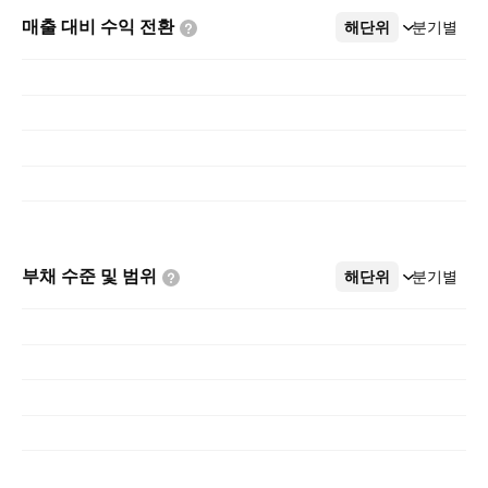
매출 대비 수익
전환
해단위
더보기
분기별
부채 수준 및
범위
해단위
더보기
분기별