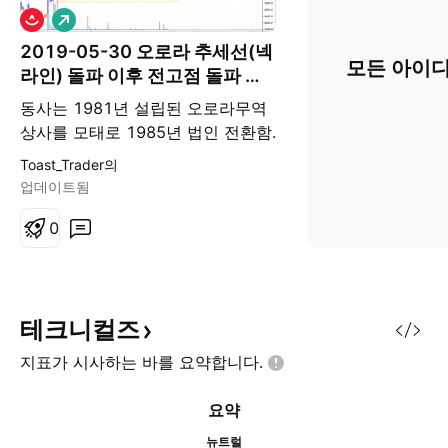
롱
2019-05-30 오로라 추세선(넥
모든 아이디
라인) 돌파 이후 전고점 돌파 흐
름 포착에 따른 매수
동사는 1981년 설립된 오로라무역
상사를 모태로 1985년 법인 전환함.
캐릭터디자인 전문기업으로서 캐릭
Toast_Trader의
터디자인을 개발하고 캐릭터완구를
업데이트됨
상품화하여 국내외 시장에 브랜드마
케팅을 하는 글로벌 다국적 회사임.
0
인도네시아와 중국의 생산법인에서
제품을 생산/공급하고 미국, 영국,
홍콩의 판매법인과 주요시장의 전문
디스트리뷰터를 통하여 해외시장에
테크니컬즈
판매하고 있음. 주요 수익원은 캐릭
지표가 시사하는 바를
요약합니다.
터완구 매출이며 수출비중이 매우
큼.
요약
뉴트럴