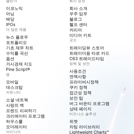
캘린더
회사 정보
이코노믹
회사 소개
어닝
우주 임무
배당
블로그
IPOs
헬프 센터
더 많은 제품
커리어
미디어 키트
뉴스 플로우
굿즈
포트폴리오
기초 재무 차트
트레이딩뷰 스토어
수익률 곡선
트레이더용 타로 카드
옵션
C63 트레이드타임
거시경제 지도
정책 및 보안
Pine Script®
사용조건
앱
면책사항
모바일
프라이버시정책
데스크탑
쿠키 정책
커뮤니티
접근성 정책
보안 팁
소셜 네트웍
버그 바운티 프로그램
사랑의 벽
상태 페이지
프렌드 리퍼하기
비즈니스 솔루션
크리에이터 프로그램
하우스룰
위젯
모더레이터
차팅 라이브러리
아이디어
Lightweight Charts™