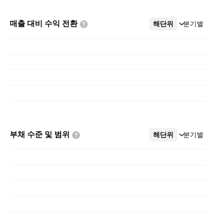
매출 대비 수익
전환
해단위
더보기
분기별
부채 수준 및
범위
해단위
더보기
분기별