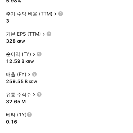
5.98%
주가 수익 비율 (TTM)
3
기본 EPS (TTM)
328
KRW
순이익 (FY)
‪12.59 B‬
KRW
매출 (FY)
‪259.55 B‬
KRW
유통 주식수
‪32.65 M‬
베타 (1Y)
0.16