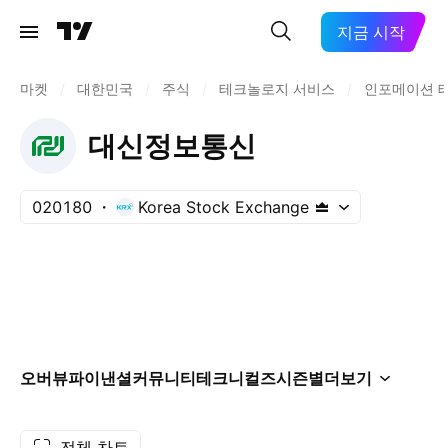
지금 시작
마켓
/
대한민국
/
주식
/
테크놀로지 서비스
/
인포메이션 
대신정보통신
020180
Korea Stock Exchange
오버뷰
파이낸셜
커뮤니티
테크니컬즈
시즌별
더보기
전체 차트