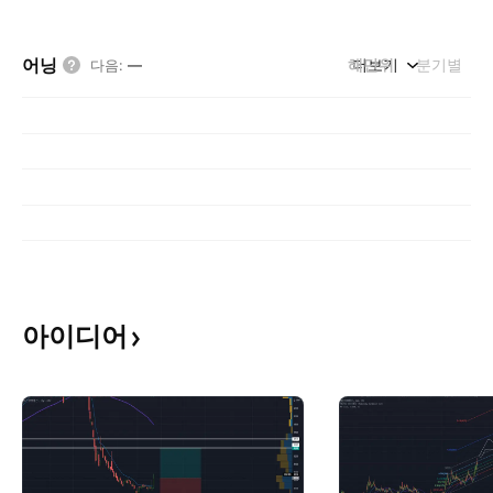
어닝
해단위
더보기
분기별
다음
:
—
아이디어