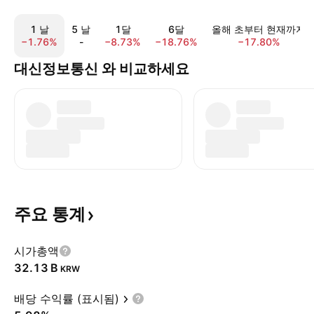
1 날
5 날
1달
6달
올해 초부터 현재까지
−1.76%
-
−8.73%
−18.76%
−17.80%
대신정보통신 와 비교하세요
주요
통계
시가총액
‪32.13 B‬
KRW
배당 수익률 (표시됨)