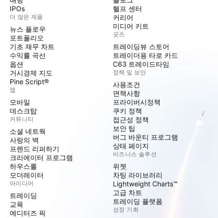
IPOs
헬프 센터
더 많은 제품
커리어
미디어 키트
뉴스 플로우
굿즈
포트폴리오
기초 재무 차트
트레이딩뷰 스토어
수익률 곡선
트레이더용 타로 카드
옵션
C63 트레이드타임
거시경제 지도
정책 및 보안
Pine Script®
사용조건
앱
면책사항
모바일
프라이버시정책
데스크탑
쿠키 정책
커뮤니티
접근성 정책
보안 팁
소셜 네트웍
버그 바운티 프로그램
사랑의 벽
상태 페이지
프렌드 리퍼하기
비즈니스 솔루션
크리에이터 프로그램
하우스룰
위젯
모더레이터
차팅 라이브러리
아이디어
Lightweight Charts™
고급 차트
트레이딩
트레이딩 플랫폼
교육
성장 기회
에디터즈 픽