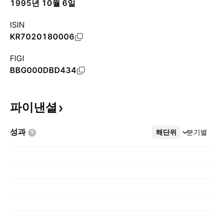
1995년 10월 6일
ISIN
KR7020180006
FIGI
BBG000DBD434
파이낸셜
성과
해단위
더보기
분기별