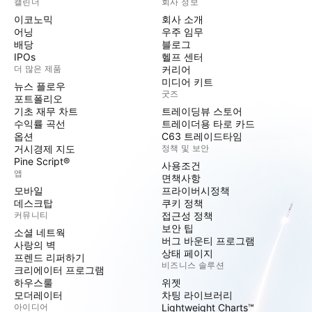
캘린더
회사 정보
이코노믹
회사 소개
어닝
우주 임무
배당
블로그
IPOs
헬프 센터
더 많은 제품
커리어
미디어 키트
뉴스 플로우
굿즈
포트폴리오
기초 재무 차트
트레이딩뷰 스토어
수익률 곡선
트레이더용 타로 카드
옵션
C63 트레이드타임
거시경제 지도
정책 및 보안
Pine Script®
사용조건
앱
면책사항
모바일
프라이버시정책
데스크탑
쿠키 정책
커뮤니티
접근성 정책
보안 팁
소셜 네트웍
버그 바운티 프로그램
사랑의 벽
상태 페이지
프렌드 리퍼하기
비즈니스 솔루션
크리에이터 프로그램
하우스룰
위젯
모더레이터
차팅 라이브러리
아이디어
Lightweight Charts™