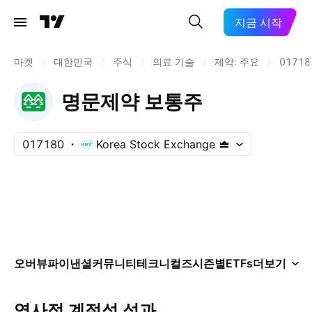
지금 시작
마켓
/
대한민국
/
주식
/
의료 기술
/
제약: 주요
/
01718
명문제약 보통주
017180
Korea Stock Exchange
오버뷰
파이낸셜
커뮤니티
테크니컬즈
시즌별
ETFs
더보기
역사적 계절성 성과