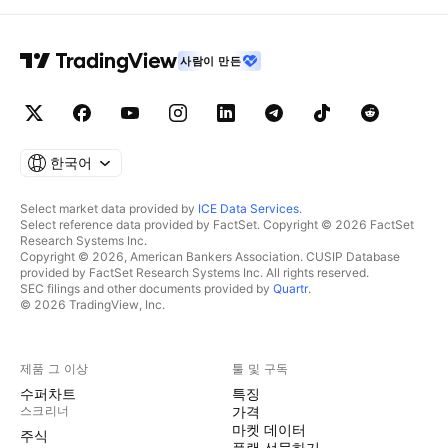
사람이 만든
한국어
Select market data provided by
ICE Data Services
.
Select reference data provided by FactSet. Copyright © 2026 FactSet
Research Systems Inc.
Copyright © 2026, American Bankers Association. CUSIP Database
provided by FactSet Research Systems Inc. All rights reserved.
SEC filings and other documents provided by
Quartr
.
© 2026 TradingView, Inc.
제품 그 이상
툴 및 구독
수퍼차트
특징
스크리너
가격
마켓 데이터
주식
플랜 선물하기