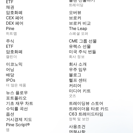
ETF
트레이딩
채권
암호화폐
오버뷰
CEX 페어
브로커
DEX 페어
브로커 비교
Pine
The Leap
히트맵
스페셜 오퍼
주식
CME 그룹 선물
ETF
유렉스 선물
암호화폐
미국 주식 번들
캘린더
회사 정보
이코노믹
회사 소개
어닝
우주 임무
배당
블로그
IPOs
헬프 센터
더 많은 제품
커리어
미디어 키트
뉴스 플로우
굿즈
포트폴리오
기초 재무 차트
트레이딩뷰 스토어
수익률 곡선
트레이더용 타로 카드
옵션
C63 트레이드타임
거시경제 지도
정책 및 보안
Pine Script®
사용조건
앱
면책사항