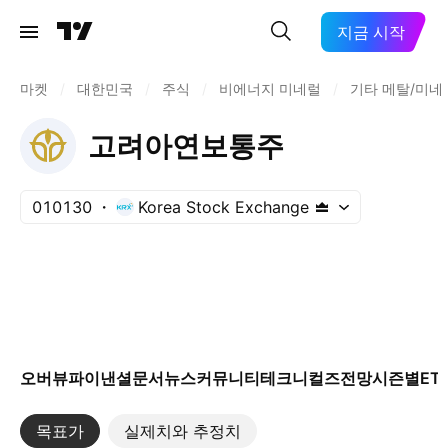
지금 시작
마켓
/
대한민국
/
주식
/
비에너지 미네럴
/
기타 메탈/미네
고려아연보통주
010130
Korea Stock Exchange
오버뷰
파이낸셜
문서
뉴스
커뮤니티
테크니컬즈
전망
시즌별
ET
목표가
실제치와 추정치