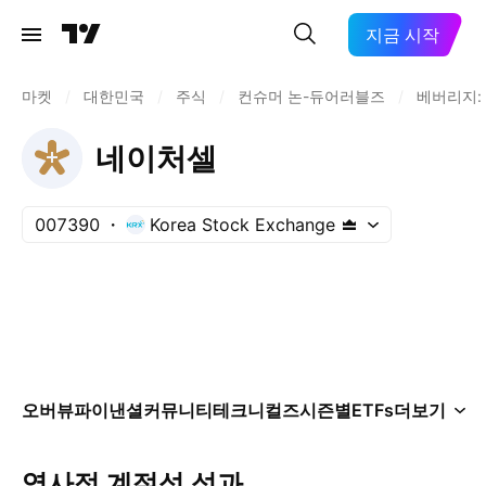
지금 시작
마켓
/
대한민국
/
주식
/
컨슈머 논-듀어러블즈
/
베버리지:
네이처셀
007390
Korea Stock Exchange
오버뷰
파이낸셜
커뮤니티
테크니컬즈
시즌별
ETFs
더보기
역사적 계절성 성과