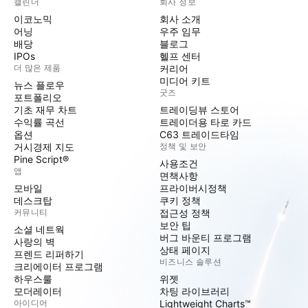
캘린더
회사 정보
이코노믹
회사 소개
어닝
우주 임무
배당
블로그
IPOs
헬프 센터
더 많은 제품
커리어
미디어 키트
뉴스 플로우
굿즈
포트폴리오
기초 재무 차트
트레이딩뷰 스토어
수익률 곡선
트레이더용 타로 카드
옵션
C63 트레이드타임
거시경제 지도
정책 및 보안
Pine Script®
사용조건
앱
면책사항
모바일
프라이버시정책
데스크탑
쿠키 정책
커뮤니티
접근성 정책
보안 팁
소셜 네트웍
버그 바운티 프로그램
사랑의 벽
상태 페이지
프렌드 리퍼하기
비즈니스 솔루션
크리에이터 프로그램
하우스룰
위젯
모더레이터
차팅 라이브러리
아이디어
Lightweight Charts™