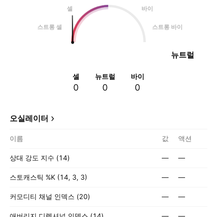
셀
바이
스트롱 셀
스트롱 바이
뉴트럴
셀
뉴트럴
바이
0
0
0
오실레이터
이름
값
액션
상대 강도 지수 (14)
—
—
스토캐스틱 %K (14, 3, 3)
—
—
커모디티 채널 인덱스 (20)
—
—
애버리지 디렉셔널 인덱스 (14)
—
—