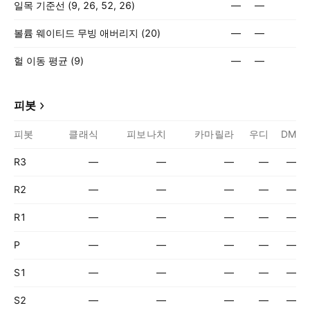
일목 기준선 (9, 26, 52, 26)
—
—
볼륨 웨이티드 무빙 애버리지 (20)
—
—
헐 이동 평균 (9)
—
—
피봇
피봇
클래식
피보나치
카마릴라
우디
DM
R3
—
—
—
—
—
R2
—
—
—
—
—
R1
—
—
—
—
—
P
—
—
—
—
—
S1
—
—
—
—
—
S2
—
—
—
—
—