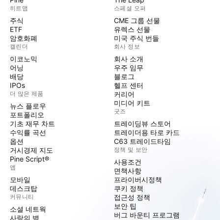
히트맵
스페셜 오퍼
주식
CME 그룹 선물
ETF
유렉스 선물
암호화폐
미국 주식 번들
캘린더
회사 정보
이코노믹
회사 소개
어닝
우주 임무
배당
블로그
IPOs
헬프 센터
더 많은 제품
커리어
미디어 키트
뉴스 플로우
굿즈
포트폴리오
기초 재무 차트
트레이딩뷰 스토어
수익률 곡선
트레이더용 타로 카드
옵션
C63 트레이드타임
거시경제 지도
정책 및 보안
Pine Script®
사용조건
앱
면책사항
모바일
프라이버시정책
데스크탑
쿠키 정책
커뮤니티
접근성 정책
보안 팁
소셜 네트웍
버그 바운티 프로그램
사랑의 벽