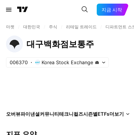
지금 시작
마켓
/
대한민국
/
주식
/
리테일 트레이드
/
디파트먼트 스
대구백화점보통주
006370
Korea Stock Exchange
오버뷰
파이낸셜
커뮤니티
테크니컬즈
시즌별
ETFs
더보기
지표 요약