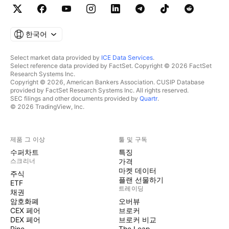
한국어
Select market data provided by
ICE Data Services
.
Select reference data provided by FactSet. Copyright © 2026 FactSet
Research Systems Inc.
Copyright © 2026, American Bankers Association. CUSIP Database
provided by FactSet Research Systems Inc. All rights reserved.
SEC filings and other documents provided by
Quartr
.
© 2026 TradingView, Inc.
제품 그 이상
툴 및 구독
수퍼차트
특징
스크리너
가격
마켓 데이터
주식
플랜 선물하기
ETF
트레이딩
채권
암호화폐
오버뷰
CEX 페어
브로커
DEX 페어
브로커 비교
Pine
The Leap