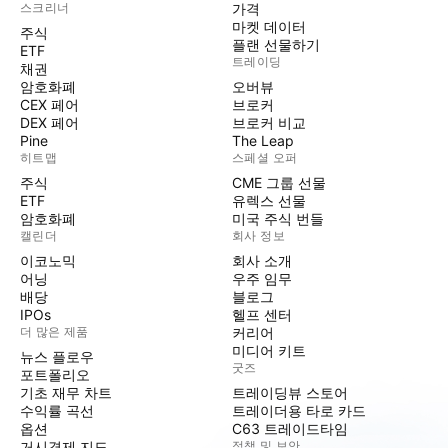
스크리너
가격
마켓 데이터
주식
플랜 선물하기
ETF
트레이딩
채권
암호화폐
오버뷰
CEX 페어
브로커
DEX 페어
브로커 비교
Pine
The Leap
히트맵
스페셜 오퍼
주식
CME 그룹 선물
ETF
유렉스 선물
암호화폐
미국 주식 번들
캘린더
회사 정보
이코노믹
회사 소개
어닝
우주 임무
배당
블로그
IPOs
헬프 센터
더 많은 제품
커리어
미디어 키트
뉴스 플로우
굿즈
포트폴리오
기초 재무 차트
트레이딩뷰 스토어
수익률 곡선
트레이더용 타로 카드
옵션
C63 트레이드타임
거시경제 지도
정책 및 보안