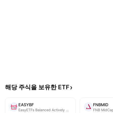
해당 주식을 보유한
ETF
EASYBF
FNBMID
EasyETFs Balanced Actively Managed ETF ZAR
FNB MidCa