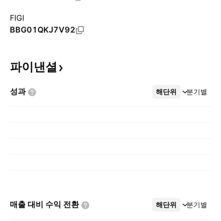
FIGI
BBG01QKJ7V92
파이낸셜
성과
해단위
더보기
분기별
매출 대비 수익
전환
해단위
더보기
분기별