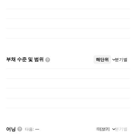
부채 수준 및
범위
해단위
더보기
분기별
어닝
해단위
더보기
분기별
다음
:
—