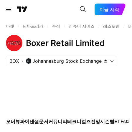
지금 시작
마켓
/
남아프리카
/
주식
/
컨슈머 서비스
/
레스토랑
/
B
Boxer Retail Limited
BOX
Johannesburg Stock Exchange
오버뷰
파이낸셜
문서
커뮤니티
테크니컬즈
전망
시즌별
ETFs
더