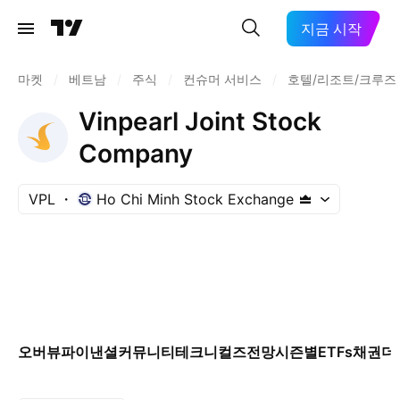
지금 시작
마켓
/
베트남
/
주식
/
컨슈머 서비스
/
호텔/리조트/크루즈
Vinpearl Joint Stock
Company
VPL
Ho Chi Minh Stock Exchange
오버뷰
파이낸셜
커뮤니티
테크니컬즈
전망
시즌별
ETFs
채권
더