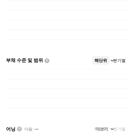
부채 수준 및
범위
해단위
더보기
분기별
어닝
해단위
더보기
분기별
다음
:
—