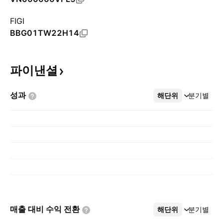
FIGI
BBG01TW22H14
파이낸셜
성과
해단위
더보기
분기별
매출 대비 수익
전환
해단위
더보기
분기별