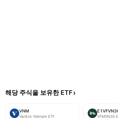
해당 주식을 보유한
ETF
VNM
E1VFVN3
VanEck Vietnam ETF
VFMVN30 E