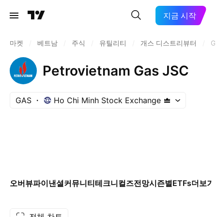
지금 시작
마켓
/
베트남
/
주식
/
유틸리티
/
개스 디스트리뷰터
/
G
Petrovietnam Gas JSC
GAS
Ho Chi Minh Stock Exchange
오버뷰
파이낸셜
커뮤니티
테크니컬즈
전망
시즌별
ETFs
더보기
전체 차트