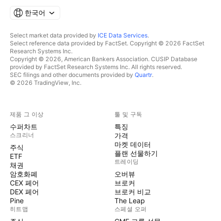
한국어
Select market data provided by
ICE Data Services
.
Select reference data provided by FactSet. Copyright © 2026 FactSet
Research Systems Inc.
Copyright © 2026, American Bankers Association. CUSIP Database
provided by FactSet Research Systems Inc. All rights reserved.
SEC filings and other documents provided by
Quartr
.
© 2026 TradingView, Inc.
제품 그 이상
툴 및 구독
수퍼차트
특징
스크리너
가격
마켓 데이터
주식
플랜 선물하기
ETF
트레이딩
채권
암호화폐
오버뷰
CEX 페어
브로커
DEX 페어
브로커 비교
Pine
The Leap
히트맵
스페셜 오퍼