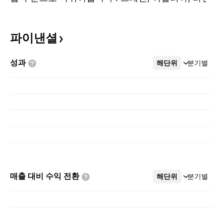
아메리카의 가스 유통 네트워크 및 유통 활동을 포
함하는 가스 유통; 스페인, 몰도바, 라틴 아메리카에
파이낸셜
서 전기 유통 및 네트워크 자산을 제공하는 전기 유
통; 미드스트림 가스 분야 뿐 아니라 스페인이나 국
성과
해단위
더보기
분기별
제 고객 대상 소매, 산업, 발전소 및 도매에 종사하
는 가스 공급; 스페인 및 국제적으로 전기의 생성 및
공급에 중점을 둔 전력 발전.
매출 대비 수익
전환
해단위
더보기
분기별