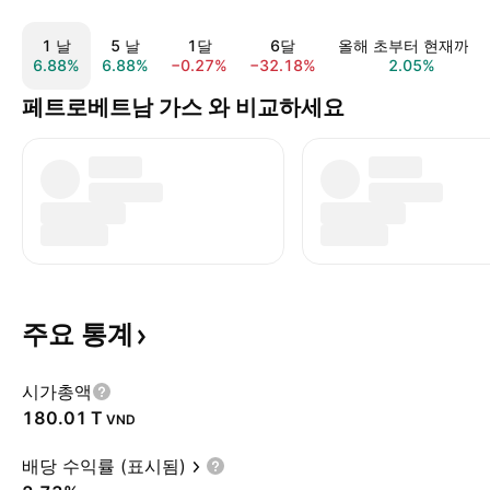
1 날
5 날
1달
6달
올해 초부터 현재까지
6.88%
6.88%
−0.27%
−32.18%
2.05%
페트로베트남 가스 와 비교하세요
주요
통계
시가총액
‪180.01 T‬
VND
배당 수익률 (표시됨)