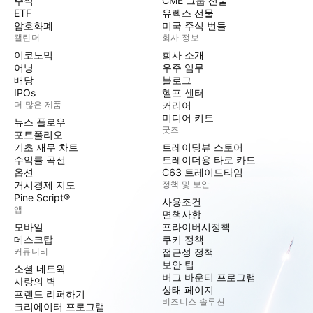
주식
CME 그룹 선물
ETF
유렉스 선물
암호화폐
미국 주식 번들
캘린더
회사 정보
이코노믹
회사 소개
어닝
우주 임무
배당
블로그
IPOs
헬프 센터
더 많은 제품
커리어
미디어 키트
뉴스 플로우
굿즈
포트폴리오
기초 재무 차트
트레이딩뷰 스토어
수익률 곡선
트레이더용 타로 카드
옵션
C63 트레이드타임
거시경제 지도
정책 및 보안
Pine Script®
사용조건
앱
면책사항
모바일
프라이버시정책
데스크탑
쿠키 정책
커뮤니티
접근성 정책
보안 팁
소셜 네트웍
버그 바운티 프로그램
사랑의 벽
상태 페이지
프렌드 리퍼하기
비즈니스 솔루션
크리에이터 프로그램