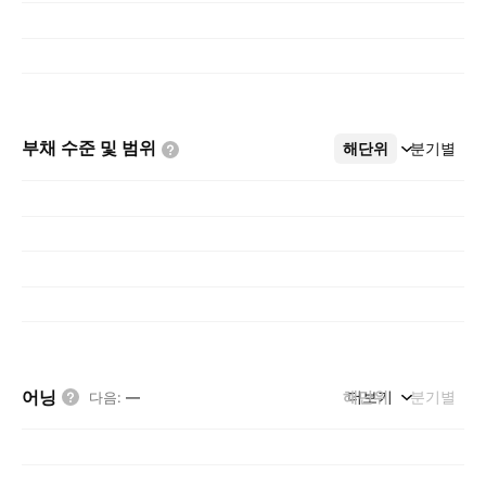
부채 수준 및
범위
해단위
더보기
분기별
어닝
해단위
더보기
분기별
다음
:
—